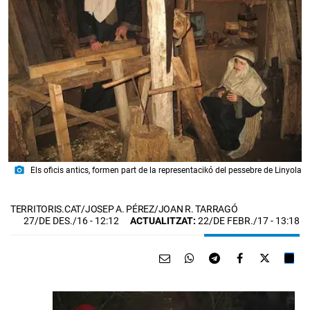
photo_camera
Els oficis antics, formen part de la representacikó del pessebre de Linyola
TERRITORIS.CAT/JOSEP A. PÉREZ/JOAN R. TARRAGÓ
27/DE DES./16
- 12:12
ACTUALITZAT:
22/DE FEBR./17 - 13:18