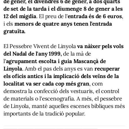
de gener, el divendres 6 de gener, a dos quarts
de set de la tarda i el diumenge 8 de gener a les
12 del migdia
. El preu de l'
entrada és de 6 euros
,
i els
menors de quatre anys tenen l'entrada
gratuïta.
El Pessebre Vivent de Linyola
va nàixer pels vols
del Nadal de l'any 1999,
de la mà de
l'
agrupament escolta i guia Mascançà de
Linyola
. Amb el pas dels anys es van
recuperar
els oficis antics i la implicació dels veïns de la
localitat va ser cada cop més gran
, com
demostra la confecció dels vestuaris, el control
de materials o l'escenografia. A més, el pessebre
de Linyola, manté aquelles escenes bíbliques més
importants de la tradició popular.