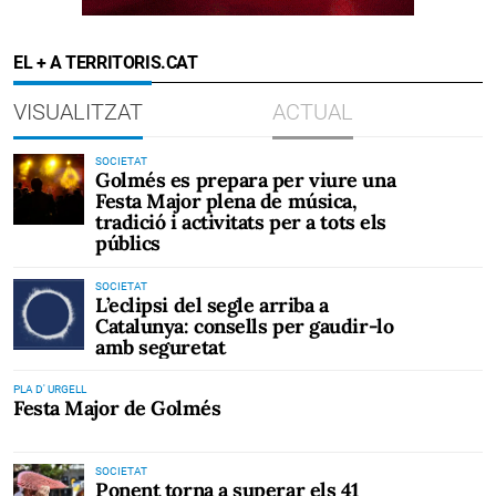
EL + A TERRITORIS.CAT
VISUALITZAT
ACTUAL
SOCIETAT
Golmés es prepara per viure una
Festa Major plena de música,
tradició i activitats per a tots els
públics
SOCIETAT
L’eclipsi del segle arriba a
Catalunya: consells per gaudir-lo
amb seguretat
PLA D' URGELL
Festa Major de Golmés
SOCIETAT
Ponent torna a superar els 41