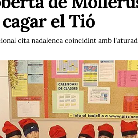
oberta de Molleru
 cagar el Tió
cional cita nadalenca coincidint amb l'atura