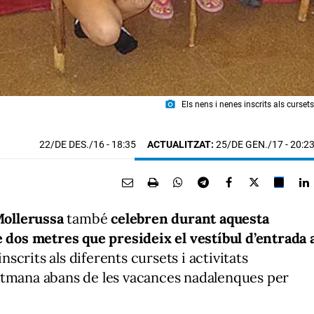
photo_camera
Els nens i nenes inscrits als curset
22/DE DES./16
- 18:35
ACTUALITZAT:
25/DE GEN./17 - 20:2
Mollerussa
també
celebren durant aquesta
e dos metres que presideix el vestíbul d’entrada 
 inscrits als diferents cursets i activitats
etmana abans de les vacances nadalenques per