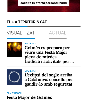
EL + A TERRITORIS.CAT
VISUALITZAT
ACTUAL
SOCIETAT
Golmés es prepara per
viure una Festa Major
plena de música,
tradició i activitats per a
tots els públics
SOCIETAT
L’eclipsi del segle arriba
a Catalunya: consells per
gaudir-lo amb seguretat
PLA D' URGELL
Festa Major de Golmés