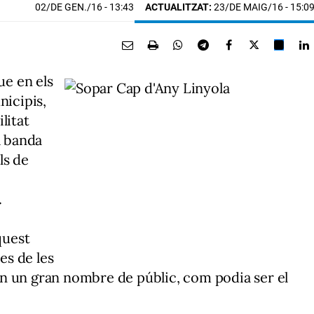
02/DE GEN./16
- 13:43
ACTUALITZAT:
23/DE MAIG/16 - 15:0
ue en els
nicipis,
litat
a banda
ls de
.
quest
es de les
n un gran nombre de públic, com podia ser el