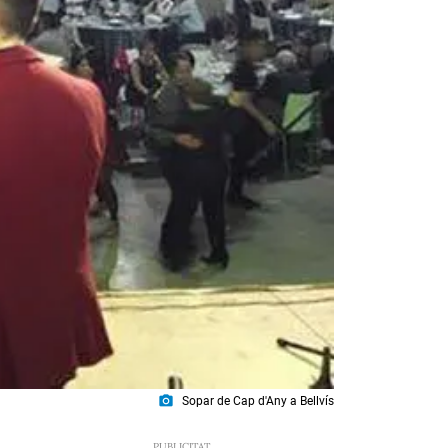
photo_camera
Sopar de Cap d'Any a Bellvís