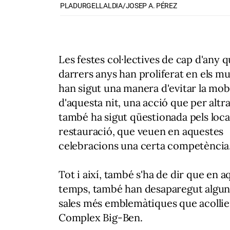
PLADURGELLALDIA/JOSEP A. PÉREZ
Les festes col·lectives de cap d'any q
darrers anys han proliferat en els mu
han sigut una manera d'evitar la mobi
d'aquesta nit, una acció que per altr
també ha sigut qüestionada pels loca
restauració, que veuen en aquestes
celebracions una certa competència
Tot i així, també s'ha de dir que en a
temps, també han desaparegut algun
sales més emblemàtiques que acollie
Complex Big-Ben.