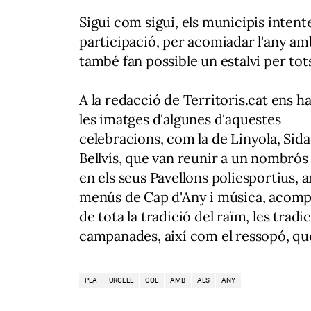
Sigui com sigui, els municipis intente
participació, per acomiadar l'any am
també fan possible un estalvi per tots
A la redacció de Territoris.cat ens h
les imatges d'algunes d'aquestes
celebracions, com la de Linyola, Si
Bellvís, que van reunir a un nombrós
en els seus Pavellons poliesportius, 
menús de Cap d'Any i música, acom
de tota la tradició del raïm, les tradi
campanades, així com el ressopó, que
PLA
URGELL
COL
AMB
ALS
ANY