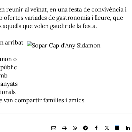
n reunir al veïnat, en una festa de convivència i
b ofertes variades de gastronomia i lleure, que
 aquells que volen gaudir de la festa.
an arribat
damon o
 públic
amb
panyats
cionals
 van compartir famílies i amics.