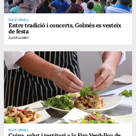
PLA D' URGELL
Entre tradició i concerts, Golmés es vesteix
de festa
ÀLVAR LLOBET
PLA D' URGELL
Cuina, salut i territori a la Fira Verd-lloc de