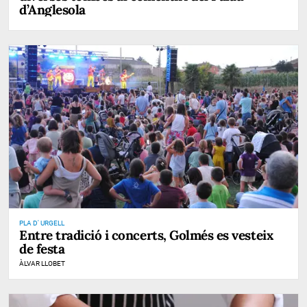
d’Anglesola
PLA D' URGELL
Entre tradició i concerts, Golmés es vesteix
de festa
ÀLVAR LLOBET