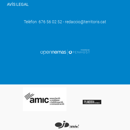
AVÍS LEGAL
Telèfon 676 56 02 52 - redaccio@territoris.cat
SEGÜENT
Vilanova de Bellpuig substitueix la
uralita del sostre del seu pavelló