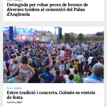
PLA D' URGELL
Detinguda per robar peces de bronze de
diverses tombes al cementiri del Palau
d’Anglesola
PLA D' URGELL
Entre tradició i concerts, Golmés es vesteix
de festa
ÀLVAR LLOBET