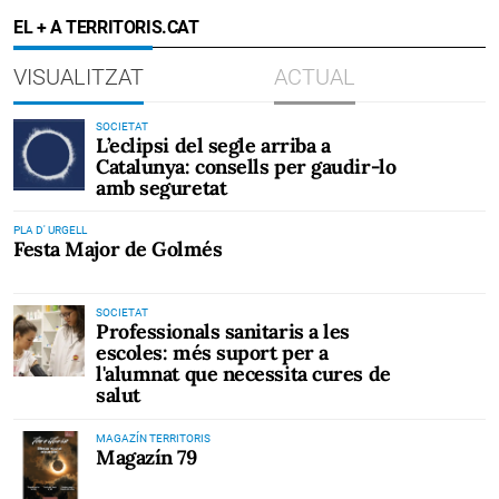
EL + A TERRITORIS.CAT
VISUALITZAT
ACTUAL
SOCIETAT
L’eclipsi del segle arriba a
Catalunya: consells per gaudir-lo
amb seguretat
PLA D' URGELL
Festa Major de Golmés
SOCIETAT
Professionals sanitaris a les
escoles: més suport per a
l'alumnat que necessita cures de
salut
MAGAZÍN TERRITORIS
Magazín 79