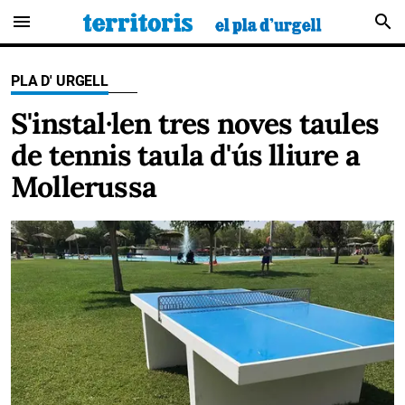
menu
search
PLA D' URGELL
S'instal·len tres noves taules
de tennis taula d'ús lliure a
Mollerussa