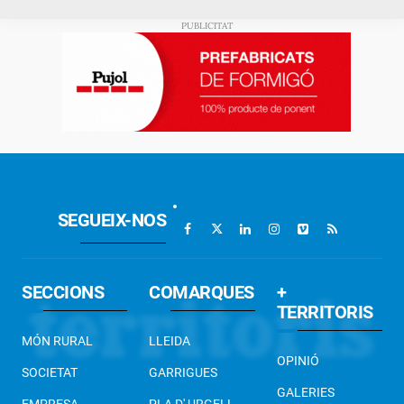
SEGUEIX-NOS
SECCIONS
COMARQUES
+
TERRITORIS
MÓN RURAL
LLEIDA
OPINIÓ
SOCIETAT
GARRIGUES
GALERIES
EMPRESA
PLA D' URGELL