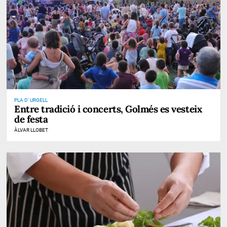
PLA D' URGELL
Entre tradició i concerts, Golmés es vesteix
de festa
ÀLVAR LLOBET