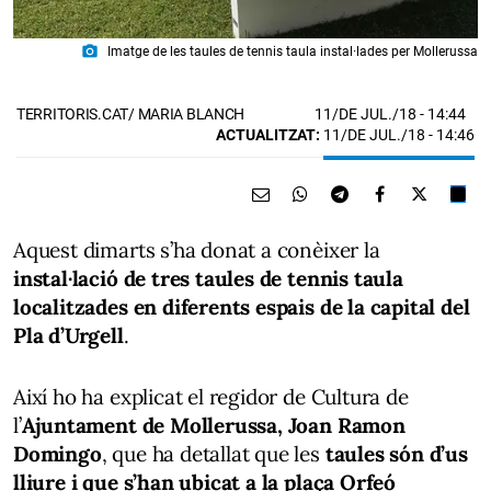
photo_camera
Imatge de les taules de tennis taula instal·lades per Mollerussa
11/DE JUL./18
- 14:44
TERRITORIS.CAT/ MARIA BLANCH
ACTUALITZAT:
11/DE JUL./18 - 14:46
Aquest dimarts s’ha donat a conèixer la
instal·lació de tres taules de tennis taula
localitzades en diferents espais de la capital del
Pla d’Urgell
.
Així ho ha explicat el regidor de Cultura de
l’
Ajuntament de Mollerussa, Joan Ramon
Domingo
, que ha detallat que les
taules són d’us
lliure i que s’han ubicat a la plaça Orfeó