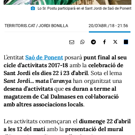
photo_camera
Lo Sr. Postu participarà en el Sant Jordi de Saó de Ponent
20/D’ABR./18
- 21:56
TERRITORIS.CAT / JORDI BONILLA
L’entitat
Saó de Ponent
posarà
punt final al seu
cicle d’activitats 2017-18
amb la
celebració de
Sant Jordi els dies 22 i 23 d’abril
. Sota el lema
Sant Jordi... mata l’aranya
han organitzat una
desena d’activitats
que
es duran a terme al
magatzem de Cal Dalmases
en col·laboració
amb altres associacions locals
.
Les activitats començaran el
diumenge 22 d’abril
a les 12 del matí
amb la
presentació del mural