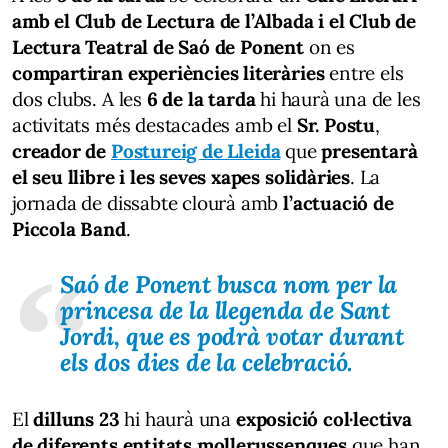
amb el Club de Lectura de l’Albada i el Club de
Lectura Teatral de Saó de Ponent
on es
compartiran experiències literàries
entre els
dos clubs. A les
6 de la tarda
hi haurà una de les
activitats més destacades amb el
Sr. Postu
,
creador de
Postureig de Lleida
que
presentarà
el seu llibre i les seves xapes solidàries
. La
jornada de dissabte clourà amb
l’actuació de
Piccola Band
.
Saó de Ponent
busca nom per la
princesa de la llegenda de Sant
Jordi
, que
es podrà votar durant
els dos dies
de la celebració.
El
dilluns 23
hi haurà una
exposició col·lectiva
de diferents entitats mollerussenques
que han