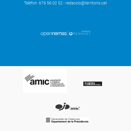
Telèfon 676 56 02 52 - redaccio@territoris.cat
SEGÜENT
L'Ajuntament de Lleida haurà de pagar
442.000 euros per la gestió d'Àngel Ros