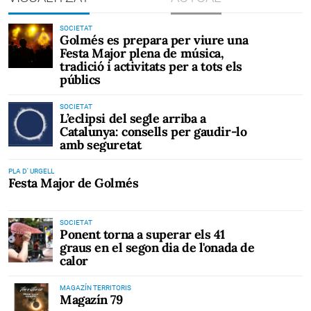
SOCIETAT
Golmés es prepara per viure una
Festa Major plena de música,
tradició i activitats per a tots els
públics
SOCIETAT
L’eclipsi del segle arriba a
Catalunya: consells per gaudir-lo
amb seguretat
PLA D' URGELL
Festa Major de Golmés
SOCIETAT
Ponent torna a superar els 41
graus en el segon dia de l'onada de
calor
MAGAZÍN TERRITORIS
Magazín 79