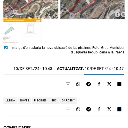
photo_camera
Imatge d'on estaria la nova ubicació de les piscines. Foto: Grup Municipal
d'Esquerra Republicana a la Paeria
10/DE SET./24
- 10:43
ACTUALITZAT:
10/DE SET./24 - 10:47
LLEIDA
NOVES
PISCINES
ERC
GARDENY
COMENTARIS