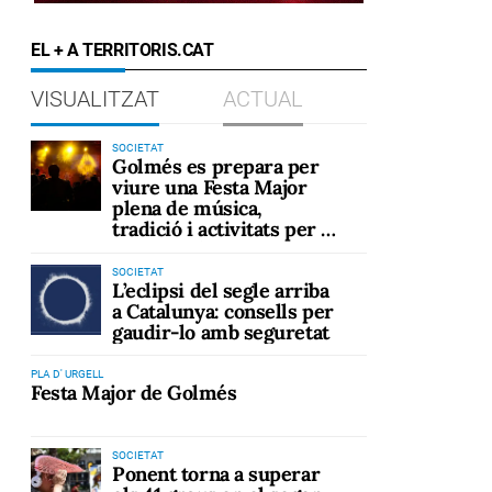
EL + A TERRITORIS.CAT
VISUALITZAT
ACTUAL
SOCIETAT
Golmés es prepara per
viure una Festa Major
plena de música,
tradició i activitats per a
tots els públics
SOCIETAT
L’eclipsi del segle arriba
a Catalunya: consells per
gaudir-lo amb seguretat
PLA D' URGELL
Festa Major de Golmés
SOCIETAT
Ponent torna a superar