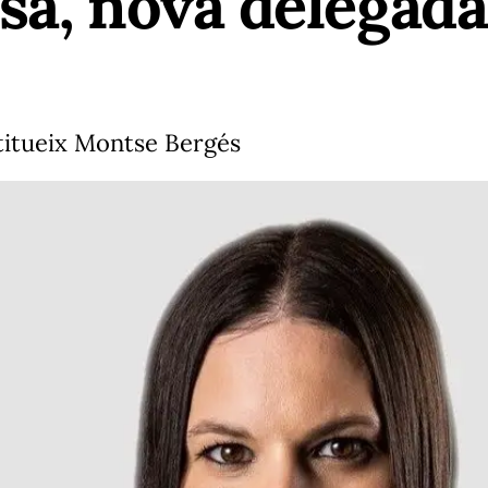
sa, nova delegad
stitueix Montse Bergés