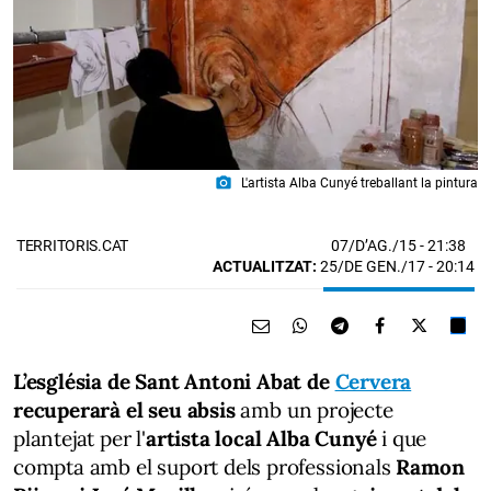
photo_camera
L'artista Alba Cunyé treballant la pintura
07/D’AG./15
- 21:38
TERRITORIS.CAT
ACTUALITZAT:
25/DE GEN./17 - 20:14
L’església de Sant Antoni Abat de
Cervera
recuperarà el seu absis
amb un projecte
plantejat per l'
artista local Alba Cunyé
i que
compta amb el suport dels professionals
Ramon