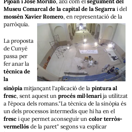
Pijoan i José Morillo
, així com el
seguiment del
Museu Comarcal de la capital de la Segarra
i del
mossèn Xavier Romero
, en representació de la
parròquia.
La proposta
de Cunyé
passa per
fer anar la
tècnica de
la
sinòpia
mitjançant l'aplicació de la
pintura al
fresc
, sent aquest un
procés mil·lenari
ja utilitzat
a l'època dels romans."La tècnica de la sinòpia és
un dels processos intermedis que hi ha en el
fresc
i que permet aconseguir un
color terròs-
vermellós
de la paret" segons va explicar