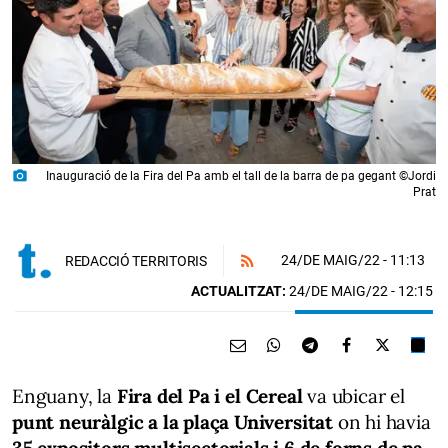
photo_camera
Inauguració de la Fira del Pa amb el tall de la barra de pa gegant ©Jordi
Prat
24/DE MAIG/22
- 11:13
REDACCIÓ TERRITORIS
ACTUALITZAT:
24/DE MAIG/22 - 12:15
Enguany, la
Fira del Pa i el Cereal
va ubicar el
punt neuràlgic a la plaça Universitat
on hi havia
35 expositors multisectorials i 6 de forns de pa
,