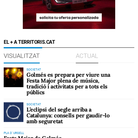
EL + A TERRITORIS.CAT
VISUALITZAT
ACTUAL
SOCIETAT
Golmés es prepara per viure una
Festa Major plena de música,
tradició i activitats per a tots els
públics
SOCIETAT
L’eclipsi del segle arriba a
Catalunya: consells per gaudir-lo
amb seguretat
PLA D' URGELL