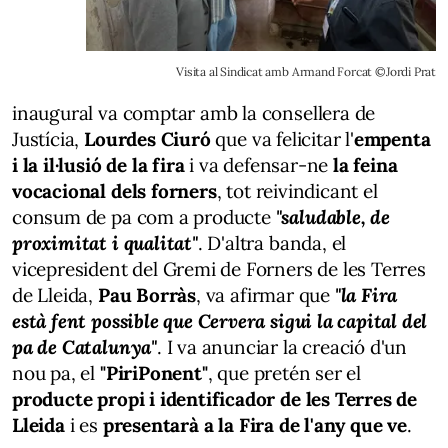
Visita al Sindicat amb Armand Forcat ©Jordi Prat
inaugural va comptar amb la consellera de
Justícia,
Lourdes Ciuró
que va felicitar l'
empenta
i la il·lusió de la fira
i va defensar-ne
la feina
vocacional dels forners
, tot reivindicant el
consum de pa com a producte
"saludable, de
proximitat i qualitat"
. D'altra banda, el
vicepresident del Gremi de Forners de les Terres
de Lleida,
Pau Borràs
, va afirmar que
"la Fira
està fent possible que Cervera sigui la capital del
pa de Catalunya"
. I va anunciar la creació d'un
nou pa, el
"PiriPonent"
, que pretén ser el
producte propi i identificador de les Terres de
Lleida
i es
presentarà a la Fira de l'any que ve
.