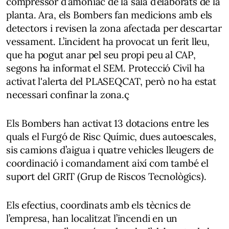
compressor d’amoníac de la sala d’elaborats de la
planta. Ara, els Bombers fan medicions amb els
detectors i revisen la zona afectada per descartar
vessament. L’incident ha provocat un ferit lleu,
que ha pogut anar pel seu propi peu al CAP,
segons ha informat el SEM. Protecció Civil ha
activat l'alerta del PLASEQCAT, però no ha estat
necessari confinar la zona.ç
Els Bombers han activat 13 dotacions entre les
quals el Furgó de Risc Químic, dues autoescales,
sis camions d’aigua i quatre vehicles lleugers de
coordinació i comandament així com també el
suport del GRIT (Grup de Riscos Tecnològics).
Els efectius, coordinats amb els tècnics de
l’empresa, han localitzat l’incendi en un