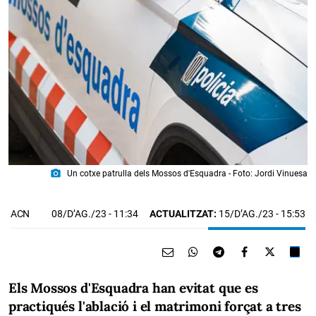
photo_camera
Un cotxe patrulla dels Mossos d'Esquadra - Foto: Jordi Vinuesa
08/D’AG./23
- 11:34
ACTUALITZAT:
15/D’AG./23 - 15:53
ACN
Els Mossos d'Esquadra han evitat que es
practiqués l'ablació i el matrimoni forçat a tres