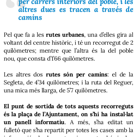
per carrers interiors del poble, i les
altres dues es tracen a través de
camins
Pel que fa a les
rutes urbanes
, una d’elles gira al
voltant del centre històric, i té un recorregut de 2
quilòmetres; mentre que l’altra és la del poble
nou, que consta d’1’66 quilòmetres.
Les altres dos
rutes són per camins
: el de la
Segleta, de 4’34 quilòmetres; i la ruta del Reguer,
una mica més llarga, de 5’7 quilòmetres.
El punt de sortida de tots aquests recorreguts
és la plaça de l’Ajuntament, on s’hi ha instal·lat
un panell informatiu
. A més, s’ha editat un
fulletó que s’ha repartit per totes les cases amb la