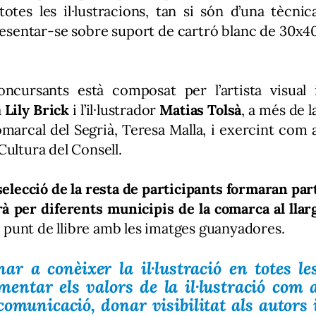
 totes les il·lustracions, tan si són d’una tècnic
resentar-se sobre suport de cartró blanc de 30x4
ncursants està composat per l’artista visual 
a
Lily Brick
i l’il·lustrador
Matias Tolsà
, a més de l
marcal del Segrià, Teresa Malla, i exercint com 
Cultura del Consell.
elecció de la resta de participants formaran par
rà per diferents municipis de la comarca al llar
un punt de llibre amb les imatges guanyadores.
ar a conèixer la il·lustració en totes le
omentar els valors de la il·lustració com 
comunicació, donar visibilitat als autors 