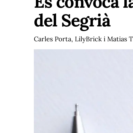
Es convoca la
del Segrià
Carles Porta, LilyBrick i Matias 