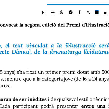
onvocat la segona edició del Premi d'il·lustraci
 el text vinculat a la il·lustracció ser
jecte Dànau’, de la dramaturga lleidatan
 25 anys) s’ha fixat un primer premi dotat amb 50
, mentre que a la categoria jove (de 16 a 24 anys
uros.
uran de ser inèdites
i de qualsevol estil o tècnic
 Cada participant podrà presentar
entre una 