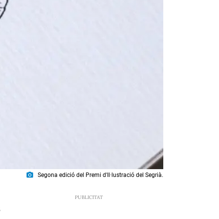
photo_camera
Segona edició del Premi d'Il·lustració del Segrià.
5