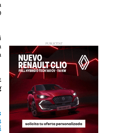
a
0
i
a
a
t
g
s
a
i