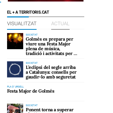
r
EL + A TERRITORIS.CAT
VISUALITZAT
ACTUAL
SOCIETAT
Golmés es prepara per
viure una Festa Major
plena de música,
tradició i activitats per a
tots els públics
SOCIETAT
L’eclipsi del segle arriba
a Catalunya: consells per
gaudir-lo amb seguretat
PLA D' URGELL
Festa Major de Golmés
SOCIETAT
Ponent torna a superar