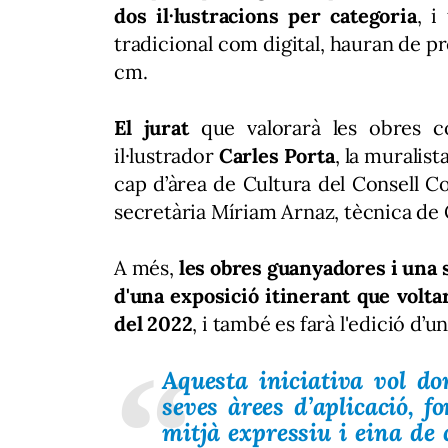
dos il·lustracions per categoria
, i
tradicional com digital, hauran de p
cm.
El jurat
que valorarà les obres co
il·lustrador
Carles Porta
, la muralist
cap d’àrea de Cultura del Consell Co
secretària Míriam Arnaz, tècnica de 
A més,
les obres guanyadores i una s
d'una exposició itinerant que volta
del 2022
, i també es farà l'edició d’
Aquesta iniciativa vol don
seves àrees d’aplicació, f
mitjà expressiu i eina de 