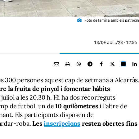
photo_camera
Foto de família amb els patrocin
13/DE JUL./23
- 12:56
nes 300 persones
aquest cap de setmana a Alcarràs
re​ la fruita de pinyol i fomentar hàbits
e juliol a les 20.30 h. Hi ha dos recorreguts
amp de futbol, un de
10 quilòmetres
i l'altre de
nant. Els participants disposen de
uardar-roba.
Les
inscripcions
resten obertes fins