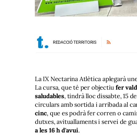
REDACCIÓ TERRITORIS
La
IX Nectarina Atlètica aplegarà u
La cursa, que té per objectiu
fer vald
saludables
, tindrà lloc dissabte, 15 d
circulars amb sortida i arribada al c
cinc
, que es podrà fer corren o cami
dutxes, avituallaments i servei de g
a les 16 h d'avui
.