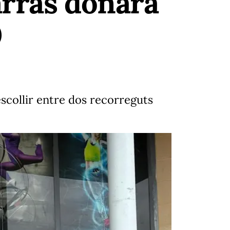
arràs donarà
0
 escollir entre dos recorreguts