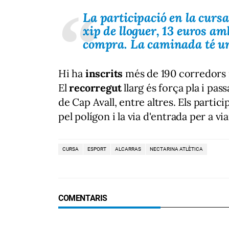
La participació en la cursa
xip de lloguer, 13 euros amb
compra. La caminada té un
Hi ha
inscrits
més de 190 corredors 
El
recorregut
llarg és força pla i pas
de Cap Avall, entre altres. Els partic
pel polígon i la via d'entrada per a v
CURSA
ESPORT
ALCARRAS
NECTARINA ATLÈTICA
COMENTARIS