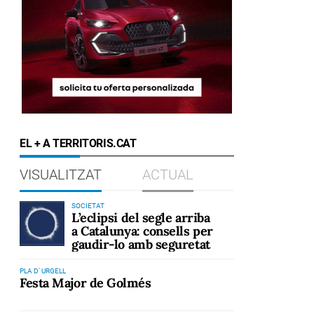
EL + A TERRITORIS.CAT
VISUALITZAT
ACTUAL
SOCIETAT
L’eclipsi del segle arriba
a Catalunya: consells per
gaudir-lo amb seguretat
PLA D' URGELL
Festa Major de Golmés