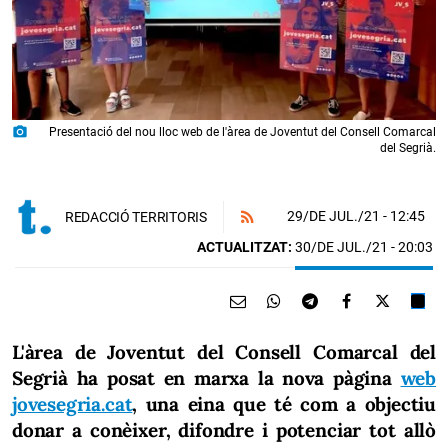
photo_camera
Presentació del nou lloc web de l'àrea de Joventut del Consell Comarcal
del Segrià.
29/DE JUL./21
- 12:45
REDACCIÓ TERRITORIS
ACTUALITZAT:
30/DE JUL./21 - 20:03
L'àrea de Joventut del Consell Comarcal del
Segrià ha posat en marxa la nova pàgina
web
jovesegria.cat
, una eina que té com a objectiu
donar a conèixer, difondre i potenciar tot allò