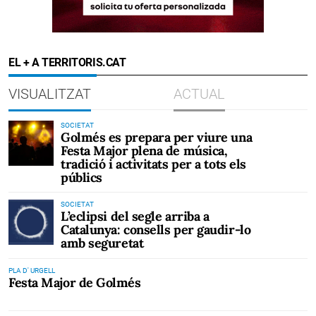
EL + A TERRITORIS.CAT
VISUALITZAT
ACTUAL
SOCIETAT
Golmés es prepara per viure una
Festa Major plena de música,
tradició i activitats per a tots els
públics
SOCIETAT
L’eclipsi del segle arriba a
Catalunya: consells per gaudir-lo
amb seguretat
PLA D' URGELL
Festa Major de Golmés