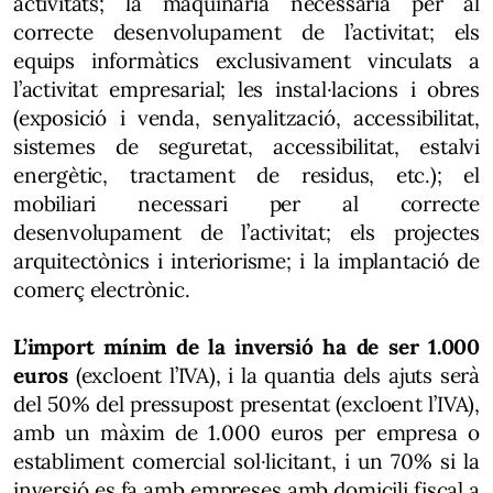
activitats; la maquinària necessària per al
correcte desenvolupament de l’activitat; els
equips informàtics exclusivament vinculats a
l’activitat empresarial; les instal·lacions i obres
(exposició i venda, senyalització, accessibilitat,
sistemes de seguretat, accessibilitat, estalvi
energètic, tractament de residus, etc.); el
mobiliari necessari per al correcte
desenvolupament de l’activitat; els projectes
arquitectònics i interiorisme; i la implantació de
comerç electrònic.
L’import mínim de la inversió ha de ser 1.000
euros
(excloent l’IVA), i la quantia dels ajuts serà
del 50% del pressupost presentat (excloent l’IVA),
amb un màxim de 1.000 euros per empresa o
establiment comercial sol·licitant, i un 70% si la
inversió es fa amb empreses amb domicili fiscal a