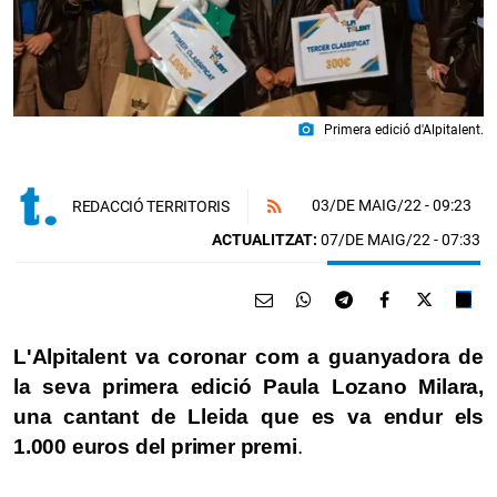
photo_camera
Primera edició d'Alpitalent.
03/DE MAIG/22
- 09:23
REDACCIÓ TERRITORIS
ACTUALITZAT:
07/DE MAIG/22 - 07:33
L'Alpitalent va coronar com a guanyadora de
la seva primera edició Paula Lozano Milara,
una cantant de Lleida que es va endur els
1.000 euros del primer premi
.