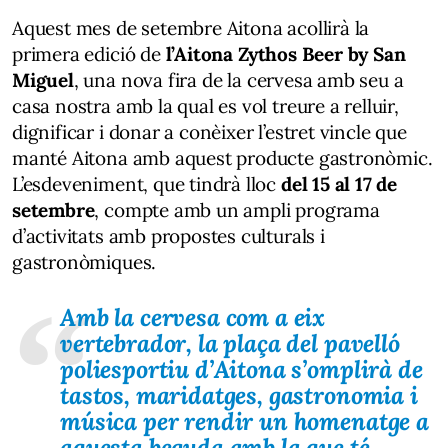
Aquest mes de setembre Aitona acollirà la
primera edició de
l’Aitona Zythos Beer by San
Miguel
, una nova fira de la cervesa amb seu a
casa nostra amb la qual es vol treure a relluir,
dignificar i donar a conèixer l’estret vincle que
manté Aitona amb aquest producte gastronòmic.
L’esdeveniment, que tindrà lloc
del 15 al 17 de
setembre
, compte amb un ampli programa
d’activitats amb propostes culturals i
gastronòmiques.
Amb la cervesa com a eix
vertebrador, la plaça del pavelló
poliesportiu d’Aitona s’omplirà de
tastos, maridatges, gastronomia i
música per rendir un
homenatge a
aquesta beguda
amb la que té