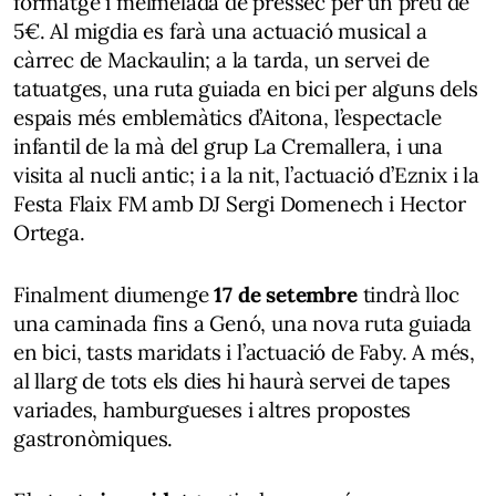
formatge i melmelada de préssec per un preu de
5€. Al migdia es farà una actuació musical a
càrrec de Mackaulin; a la tarda, un servei de
tatuatges, una ruta guiada en bici per alguns dels
espais més emblemàtics d’Aitona, l’espectacle
infantil de la mà del grup La Cremallera, i una
visita al nucli antic; i a la nit, l’actuació d’Eznix i la
Festa Flaix FM amb DJ Sergi Domenech i Hector
Ortega.
Finalment diumenge
17 de setembre
tindrà lloc
una caminada fins a Genó, una nova ruta guiada
en bici, tasts maridats i l’actuació de Faby. A més,
al llarg de tots els dies hi haurà servei de tapes
variades, hamburgueses i altres propostes
gastronòmiques.