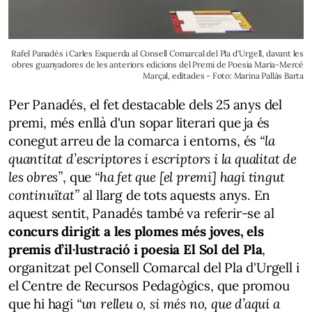
Rafel Panadés i Carles Esquerda al Consell Comarcal del Pla d'Urgell, davant les
obres guanyadores de les anteriors edicions del Premi de Poesia Maria-Mercè
Marçal, editades - Foto: Marina Pallàs Barta
Per Panadés, el fet destacable dels 25 anys del
premi, més enllà d'un sopar literari que ja és
conegut arreu de la comarca i entorns, és
“la
quantitat d’escriptores i escriptors i la qualitat de
les obres”
, que
“ha fet que [el premi] hagi tingut
continuïtat”
al llarg de tots aquests anys. En
aquest sentit, Panadés també va referir-se al
concurs dirigit a les plomes més joves, els
premis d’il·lustració i poesia El Sol del Pla
,
organitzat pel Consell Comarcal del Pla d'Urgell i
el Centre de Recursos Pedagògics, que promou
que hi hagi
“un relleu o, si més no, que d’aquí a