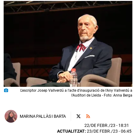
photo_camera
L'escriptor Josep Vallverdú a l'acte d'inauguració de l'Any Vallverdú a
l'Auditori de Lleida - Foto: Anna Berga
MARINA PALLÀS I BARTA
22/DE FEBR./23
- 18:31
ACTUALITZAT:
23/DE FEBR./23 - 06:45