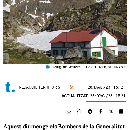
photo_camera
Refugi de Certascan - Foto: Lluvich, Marta/Arxiu
28/D’AG./23
- 15:12
REDACCIÓ TERRITORIS
ACTUALITZAT:
28/D’AG./23 - 15:21
Aquest diumenge els Bombers de la Generalitat