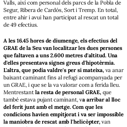
Valls, així com personal dels parcs de la Pobla de
Segur, Ribera de Cardós, Sort i Tremp. En total,
entre ahir i avui han participat al rescat un total
de 49 efectius.
A les 16.45 hores de diumenge, els efectius del
GRAE de la Seu van localitzar les dues persones
que faltaven a uns 2.600 metres d'altitud. Una
d'elles presentava signes greus d'hipotèrmia.
L'altra, que podia valdre's per si mateixa,
va anar
baixant caminant fins al refugi acompanyada per
un GRAE, i que se la va valorar com a ferida lleu.
Mentrestant
la resta de personal GRAE,
que
també estava pujant caminant, v
a arribar al lloc
del ferit junt amb el metge.
Com que les
condicions havien empitjorat i va ser impossible
la maniobra de rescat amb l'helicòpter,
van