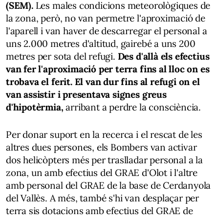
(SEM).
Les males condicions meteorològiques de
la zona, però, no van permetre l'aproximació de
l'aparell i van haver de descarregar el personal a
uns 2.000 metres d'altitud, gairebé a uns 200
metres per sota del refugi.
Des d'allà els efectius
van fer l'aproximació per terra fins al lloc on es
trobava el ferit. El van dur fins al refugi on el
van assistir i presentava signes greus
d'hipotèrmia,
arribant a perdre la consciència.
Per donar suport en la recerca i el rescat de les
altres dues persones, els Bombers van activar
dos helicòpters més per traslladar personal a la
zona, un amb efectius del GRAE d'Olot i l'altre
amb personal del GRAE de la base de Cerdanyola
del Vallès. A més, també s'hi van desplaçar per
terra sis dotacions amb efectius del GRAE de