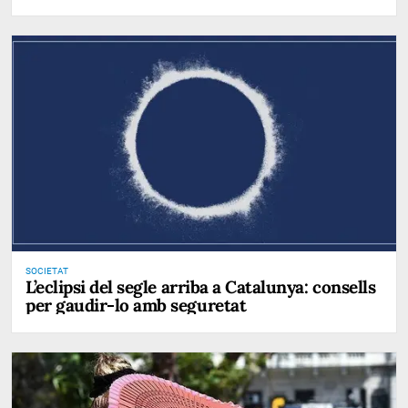
SOCIETAT
L’eclipsi del segle arriba a Catalunya: consells
per gaudir-lo amb seguretat