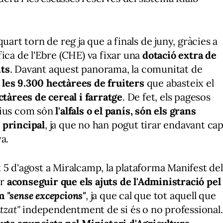
uart torn de reg ja que a finals de juny, gràcies a
ica de l'Ebre (CHE) va fixar una
dotació extra de
nts
. Davant aquest panorama, la comunitat de
de les 9.300 hectàrees de fruiters
que abasteix el
ctàrees de cereal i farratge
. De fet, els pagesos
tius com són
l'alfals o el panís, són els grans
 principal
, ja que no han pogut tirar endavant ca
a.
 5 d'agost a Miralcamp, la plataforma Manifest del
er
aconseguir que els ajuts de l'Administració pel
om
"sense excepcions"
, ja que cal que tot aquell que
tzat"
independentment de si és o no professional.