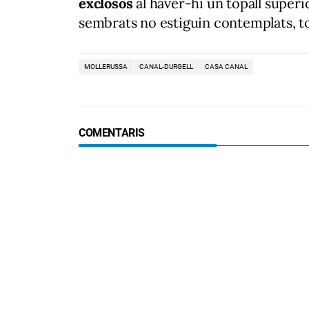
exclosos
al haver-hi un topall superi
sembrats no estiguin contemplats, to
MOLLERUSSA
CANAL-DURGELL
CASA CANAL
COMENTARIS