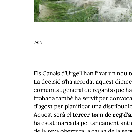
ACN
Els Canals d'Urgell han fixat un nou 
La decisió s'ha acordat aquest dimec
comunitat general de regants que ha 
trobada també ha servit per convocar 
d'agost per planificar una distribuci
Aquest serà el
tercer torn de reg d'a
ha estat marcada pel tancament antici
de la seva obertura, a causa de la seq