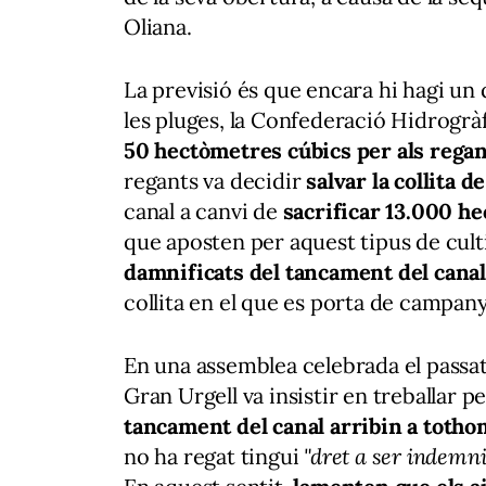
Oliana.
La previsió és que encara hi hagi un q
les pluges, la Confederació Hidrogràf
50 hectòmetres cúbics per als rega
regants va decidir
salvar la collita 
canal a canvi de
sacrificar 13.000 he
que aposten per aquest tipus de cul
damnificats del tancament del canal
collita en el que es porta de campany
En una assemblea celebrada el passat
Gran Urgell va insistir en treballar p
tancament del canal arribin a toth
no ha regat tingui
"dret a ser indemni