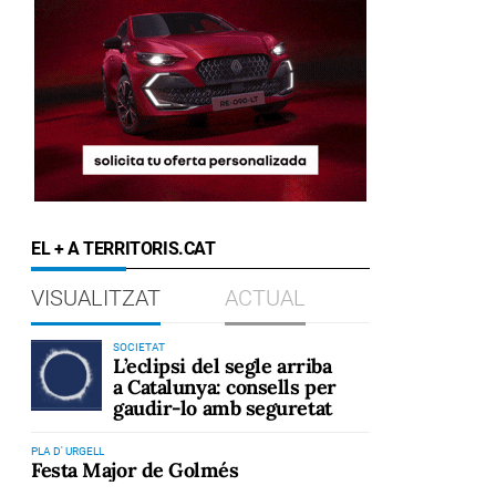
EL + A TERRITORIS.CAT
VISUALITZAT
ACTUAL
SOCIETAT
L’eclipsi del segle arriba
a Catalunya: consells per
gaudir-lo amb seguretat
PLA D' URGELL
Festa Major de Golmés