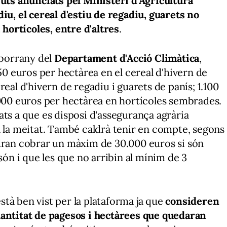
uts anunciats pel Ministeri d'Agricultura
iu, el cereal d'estiu de regadiu, guarets no
 hortícoles, entre d'altres
.
sborrany del
Departament d'Acció Climàtica
,
250 euros per hectàrea en el cereal d'hivern de
real d'hivern de regadiu i guarets de panís; 1.100
.000 euros per hectàrea en hortícoles sembrades.
ats a que es disposi d'assegurança agrària
a la meitat. També caldrà tenir en compte, segons
odran cobrar un màxim de 30.000 euros si són
són i que les que no arribin al mínim de 3
tà ben vist per la plataforma ja que
consideren
uantitat de pagesos i hectàrees que quedaran