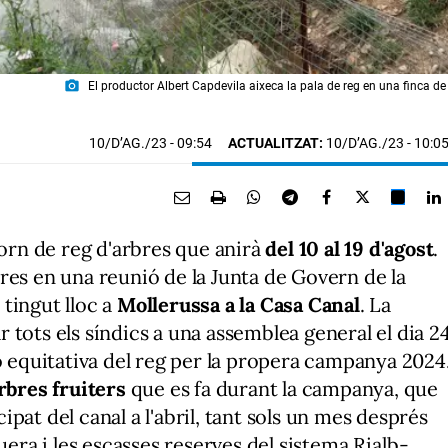
photo_camera
El productor Albert Capdevila aixeca la pala de reg en una finca d
10/D’AG./23
- 09:54
ACTUALITZAT:
10/D’AG./23 - 10:0
torn de reg d'arbres que anirà
del 10 al 19 d'agost
.
res en una reunió de la Junta de Govern de la
tingut lloc a
Mollerussa a la Casa Canal
. La
tots els síndics a una assemblea general el dia 2
ó equitativa del reg per la propera campanya 2024
rbres fruiters
que es fa durant la campanya, que
pat del canal a l'abril, tant sols un mes després
uera i les escasses reserves del sistema Rialb-