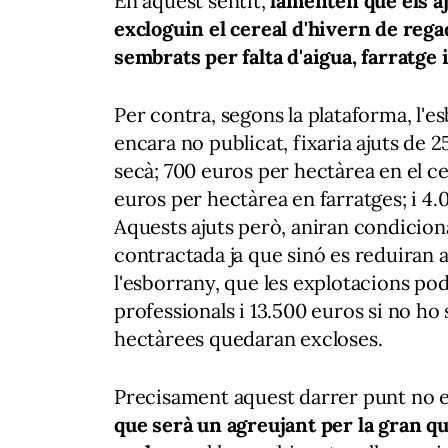
En aquest sentit,
lamenten que els aj
excloguin el cereal d'hivern de regad
sembrats per falta d'aigua, farratge i
Per contra, segons la plataforma, l'e
encara no publicat, fixaria ajuts de 
secà; 700 euros per hectàrea en el ce
euros per hectàrea en farratges; i 4
Aquests ajuts però, aniran condicion
contractada ja que sinó es reduiran 
l'esborrany, que les explotacions p
professionals i 13.500 euros si no ho 
hectàrees quedaran excloses.
Precisament aquest darrer punt no es
que serà un agreujant per la gran q