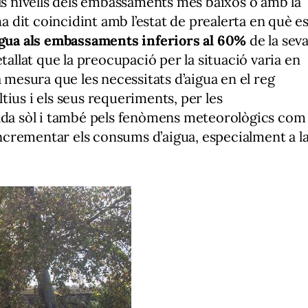
s nivells dels embassaments més baixos o amb la
dit coincidint amb l’estat de prealerta en què e
aigua als embassaments inferiors al 60%
de la sev
tallat que la preocupació per la situació varia en
a mesura que les necessitats d’aigua en el reg
ius i els seus requeriments, per les
cada sòl i també pels fenòmens meteorològics com
 incrementar els consums d’aigua, especialment a l