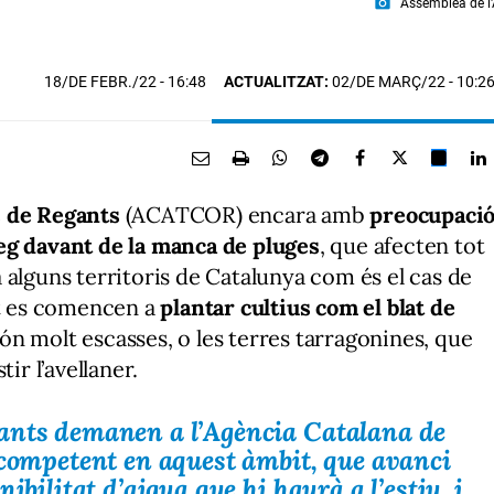
photo_camera
Assemblea de 
18/DE FEBR./22
- 16:48
ACTUALITZAT:
02/DE MARÇ/22 - 10:2
s de Regants
(ACATCOR) encara amb
preocupaci
eg davant de la manca de pluges
, que afecten tot
 alguns territoris de Catalunya com és el cas de
at es comencen a
plantar cultius com el blat de
 són molt escasses, o les terres tarragonines, que
ir l’avellaner.
ants demanen a l’Agència Catalana de
 competent en aquest àmbit, que avanci
ibilitat d’aigua que hi haurà a l’estiu, i