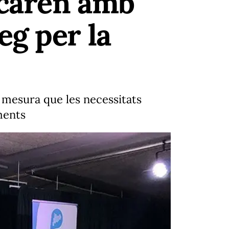
ncaren amb
eg per la
a mesura que les necessitats
ments