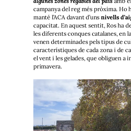
algunes zones regables del país
amb el
campanya del reg més pròxima. Ho ha 
manté l’ACA davant d’uns
nivells d’
capacitat. En aquest sentit, Ros ha de
les diferents conques catalanes, en l
venen determinades pels tipus de cult
característiques de cada zona i de 
el vent i les gelades, que obliguen a
primavera.