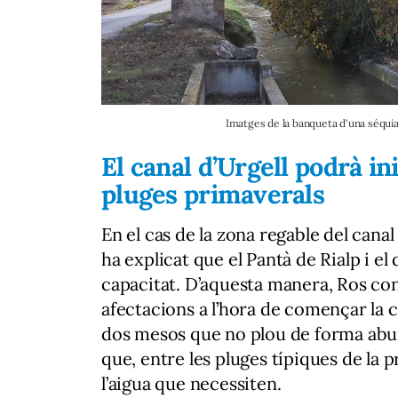
Imatges de la banqueta d'una séqui
El canal d’Urgell podrà in
pluges primaverals
En el cas de la zona regable del cana
ha explicat que el Pantà de Rialp i el 
capacitat. D’aquesta manera, Ros con
afectacions a l’hora de començar la 
dos mesos que no plou de forma abund
que, entre les pluges típiques de la p
l’aigua que necessiten.