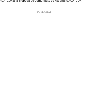
l'ACATCOR a la Trobada de Comunitats de Regants ©ACATCOR
6
ó