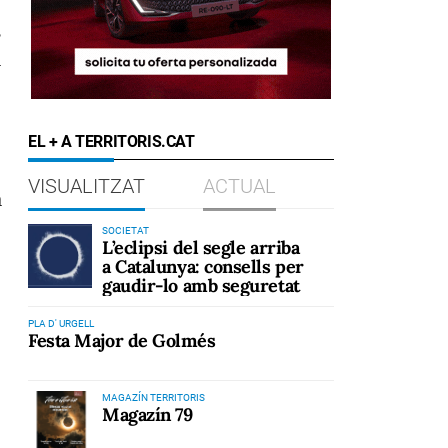
s
a
EL + A TERRITORIS.CAT
VISUALITZAT
ACTUAL
a
SOCIETAT
L’eclipsi del segle arriba
a Catalunya: consells per
gaudir-lo amb seguretat
PLA D' URGELL
Festa Major de Golmés
MAGAZÍN TERRITORIS
Magazín 79