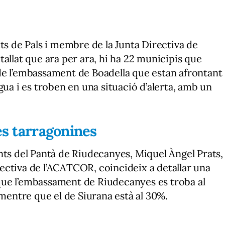
ts de Pals i membre de la Junta Directiva de
allat que ara per ara, hi ha 22 municipis que
de l’embassament de Boadella que estan afrontant
gua i es troben en una situació d’alerta, amb un
res tarragonines
nts del Pantà de Riudecanyes, Miquel Àngel Prats,
ectiva de l’ACATCOR, coincideix a detallar una
a que l’embassament de Riudecanyes es troba al
 mentre que el de Siurana està al 30%.