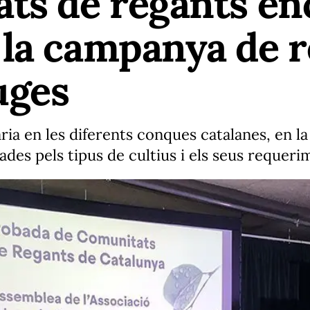
ats de regants e
la campanya de r
uges
ria en les diferents conques catalanes, en l
ades pels tipus de cultius i els seus requeri