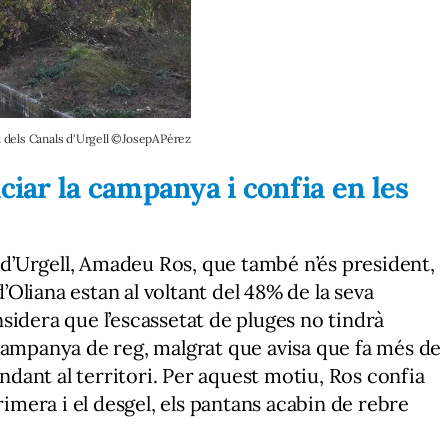
a dels Canals d'Urgell ©JosepAPérez
iciar la campanya i confia en les
l d’Urgell, Amadeu Ros, que també n’és president,
d’Oliana estan al voltant del 48% de la seva
sidera que l’escassetat de pluges no tindrà
campanya de reg, malgrat que avisa que fa més de
ant al territori. Per aquest motiu, Ros confia
rimera i el desgel, els pantans acabin de rebre