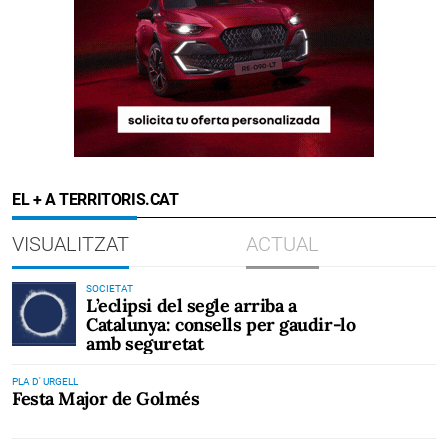
EL + A TERRITORIS.CAT
VISUALITZAT
ACTUAL
SOCIETAT
L’eclipsi del segle arriba a
Catalunya: consells per gaudir-lo
amb seguretat
PLA D' URGELL
Festa Major de Golmés