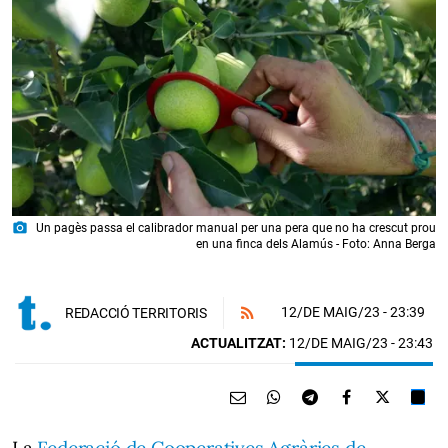
photo_camera
Un pagès passa el calibrador manual per una pera que no ha crescut prou
en una finca dels Alamús - Foto: Anna Berga
12/DE MAIG/23
- 23:39
REDACCIÓ TERRITORIS
ACTUALITZAT:
12/DE MAIG/23 - 23:43
La
Federació de Cooperatives Agràries de