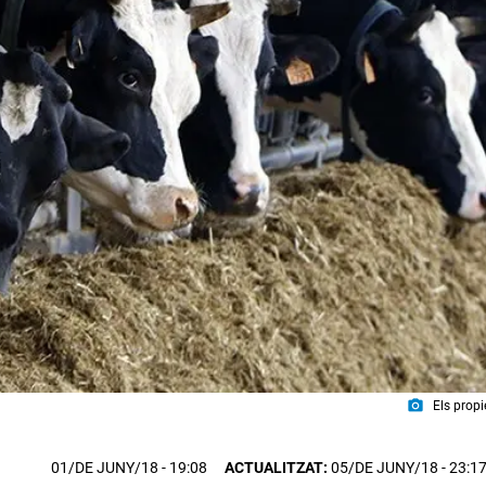
photo_camera
Els propi
01/DE JUNY/18
- 19:08
ACTUALITZAT:
05/DE JUNY/18 - 23:1