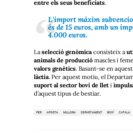
entre els seus beneficiats
.
L'import màxim subvencio
és de
15 euros
, amb un imp
4.000 euros
.
La
selecció genòmica
consisteix a
ut
animals de producció
mascles i fem
valors genètics
. Basant-se en aquest
làctia
. Per aquest motiu, el Departa
suport al sector
boví
de
llet
i
impulsa
d’aquest tipus de bestiar.
PER
APOSTA
MILLORA
DEPARTAMENT
BOVÍ
CATALA