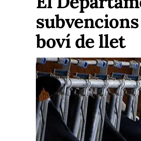
El Departame
subvencions 
boví de llet