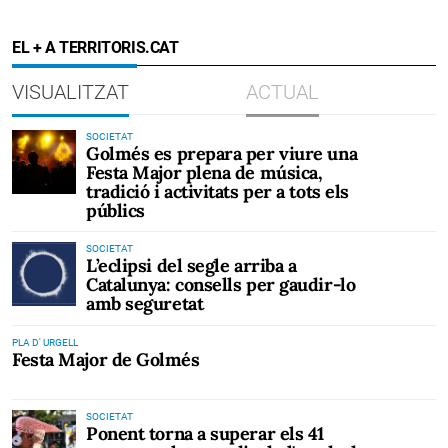
EL + A TERRITORIS.CAT
VISUALITZAT
ACTUAL
SOCIETAT
Golmés es prepara per viure una
Festa Major plena de música,
tradició i activitats per a tots els
públics
SOCIETAT
L’eclipsi del segle arriba a
Catalunya: consells per gaudir-lo
amb seguretat
PLA D' URGELL
Festa Major de Golmés
SOCIETAT
Ponent torna a superar els 41