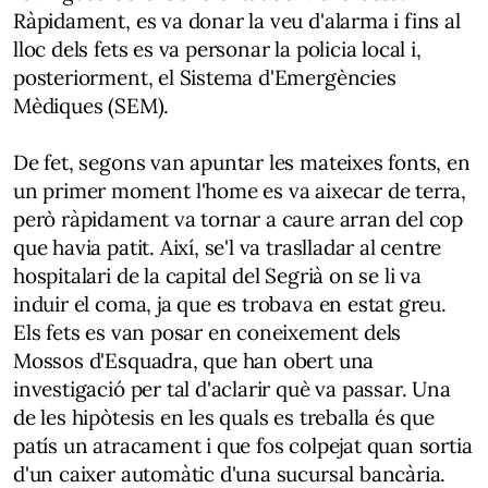
Ràpidament, es va donar la veu d'alarma i fins al
lloc dels fets es va personar la policia local i,
posteriorment, el Sistema d'Emergències
Mèdiques (SEM).
De fet, segons van apuntar les mateixes fonts, en
un primer moment l'home es va aixecar de terra,
però ràpidament va tornar a caure arran del cop
que havia patit. Així, se'l va traslladar al centre
hospitalari de la capital del Segrià on se li va
induir el coma, ja que es trobava en estat greu.
Els fets es van posar en coneixement dels
Mossos d'Esquadra, que han obert una
investigació per tal d'aclarir què va passar. Una
de les hipòtesis en les quals es treballa és que
patís un atracament i que fos colpejat quan sortia
d'un caixer automàtic d'una sucursal bancària.