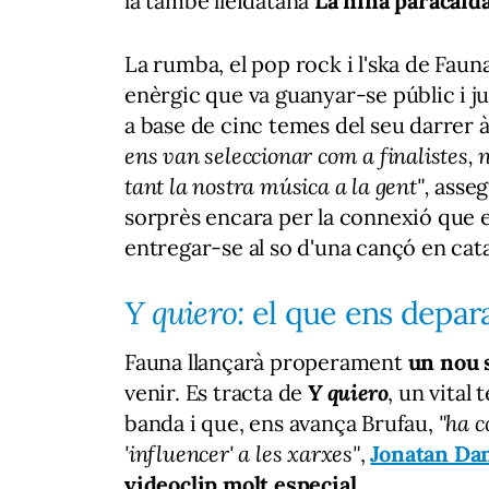
la també lleidatana
La niña paracaída
La rumba, el pop rock i l'ska de Fauna
enèrgic que va guanyar-se públic i j
a base de cinc temes del seu darrer
ens van seleccionar com a finalistes, 
tant la nostra música a la gent",
asseg
sorprès encara per la connexió que e
entregar-se al so d'una cançó en cata
Y quiero:
el que ens depar
Fauna llançarà properament
un nou 
venir. Es tracta de
Y quiero
, un vital
banda i que, ens avança Brufau,
"ha c
'influencer' a les xarxes"
,
Jonatan Dan
videoclip molt especial.