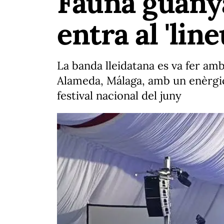
Fauna guany
entra al 'lin
La banda lleidatana es va fer a
Alameda, Málaga, amb un enèrgic d
festival nacional del juny