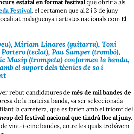
curs estatal en format festival
que obriria als
da Festival
, el certamen que al 2 i 3 de juny
ocalitat malaguenya i artistes nacionals com El
eu), Miriam Linares (guitarra), Toni
Portero (teclat), Pau Samper (trombó),
ric Masip (trompeta) conformen la banda,
amb el suport dels tècnics de so i
nt
aver rebut candidatures de
més de mil bandes de
orpresa de la mateixa banda, va ser seleccionada
lant la carretera, que es farien amb el triomf del
ineup
del festival nacional que tindrà lloc al juny.
 de vint-i-cinc bandes, entre les quals trobàvem