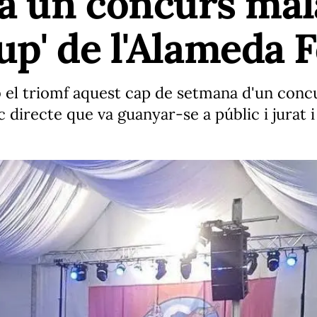
a un concurs mal
eup' de l'Alameda F
mb el triomf aquest cap de setmana d'un con
irecte que va guanyar-se a públic i jurat i 