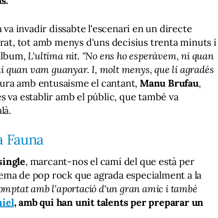
s.
 va invadir dissabte l'escenari en un directe
urat, tot amb menys d'uns decisius trenta minuts i
 àlbum,
L'ultima nit. "No ens ho esperàvem, ni quan
ni quan vam guanyar. I, molt menys, que li agradés
ura amb entusaisme el cantant,
Manu Brufau
,
s va establir amb el públic, que també va
là.
a Fauna
single
, marcant-nos el camí del que està per
 tema de pop rock que agrada especialment a la
omptat amb l'aportació d'un gran amic i també
iel
, amb qui han unit talents per preparar un