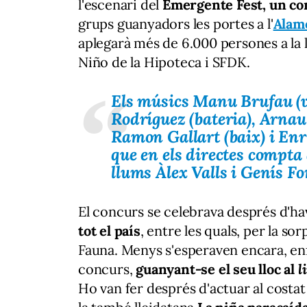
l'escenari del
Emergente Fest, un con
grups guanyadors les portes a l'
Alame
aplegarà més de 6.000 persones a la l
Niño de la Hipoteca i SFDK.
Els músics Manu Brufau (v
Rodríguez (bateria), Arnau 
Ramon Gallart (baix) i En
que en els directes compta 
llums Àlex Valls i Genís Fo
El concurs se celebrava després d'h
tot el país
, entre les quals, per la s
Fauna. Menys s'esperaven encara, enfi
concurs,
guanyant-se el seu lloc al
l
Ho van fer després d'actuar al costat