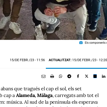
photo_camera
Els components 
15/DE FEBR./23
- 11:56
ACTUALITZAT:
15/DE FEBR./23 - 12:2
bans que tragués el cap el sol, els set
b cap a
Alameda, Málaga
, carregats amb tot el
en: música. Al sud de la península els esperava