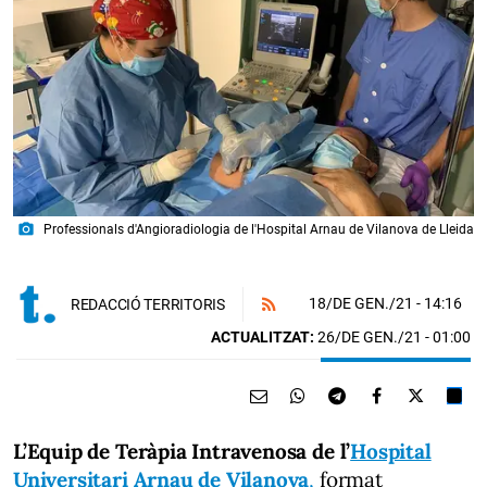
photo_camera
Professionals d'Angioradiologia de l'Hospital Arnau de Vilanova de Lleida
18/DE GEN./21
- 14:16
REDACCIÓ TERRITORIS
ACTUALITZAT:
26/DE GEN./21 - 01:00
L’Equip de Teràpia Intravenosa de l’
Hospital
Universitari Arnau de Vilanova
,
format