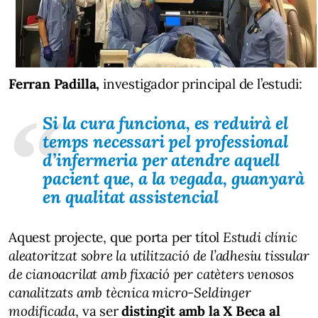
Ferran Padilla,
investigador principal de l’estudi:
Si la cura funciona, es reduirà el
temps necessari pel professional
d’infermeria per atendre aquell
pacient que, a la vegada, guanyarà
en qualitat assistencial
Aquest projecte, que porta per títol
Estudi clínic
aleatoritzat sobre la utilització de l’adhesiu tissular
de cianoacrilat amb fixació per catèters venosos
canalitzats amb tècnica micro-Seldinger
modificada
, va ser
distingit amb la X Beca al