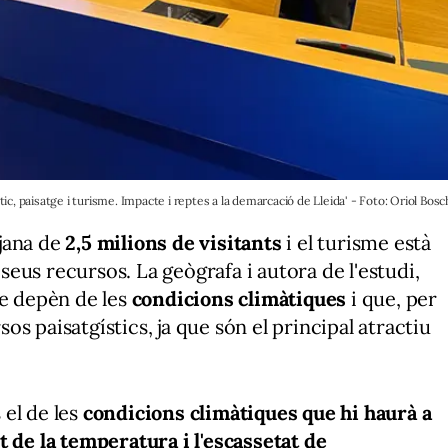
tic, paisatge i turisme. Impacte i reptes a la demarcació de Lleida' - Foto: Oriol Bosc
jana de
2,5 milions de visitants
i el turisme està
 seus recursos. La geògrafa i autora de l'estudi,
me depèn de les
condicions climàtiques
i que, per
rsos paisatgístics, ja que són el principal atractiu
el de les
condicions climàtiques que hi haurà a
t de la temperatura i l'escassetat de