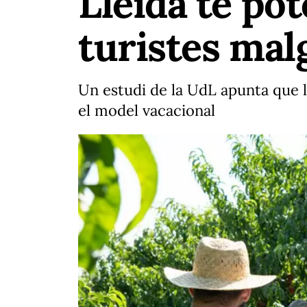
Lleida té po
turistes malg
Un estudi de la UdL apunta que 
el model vacacional