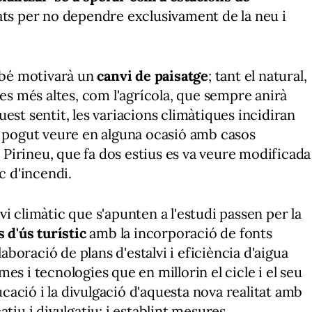
tats per no dependre exclusivament de la neu i
ambé motivarà un
canvi de paisatge
; tant el natural,
nes més altes, com l'agrícola, que sempre anirà
aquest sentit, les variacions climàtiques incidiran
s'ha pogut veure en alguna ocasió amb casos
l Pirineu, que fa dos estius es va veure modificada
c d'incendi.
i climàtic que s'apunten a l'estudi passen per la
s d'ús turístic
amb la incorporació de fonts
laboració de plans d'estalvi i eficiència d'aigua
es i tecnologies que en millorin el cicle i el seu
ducació i la divulgació d'aquesta nova realitat amb
tiu i divulgatiu; i establint mesures