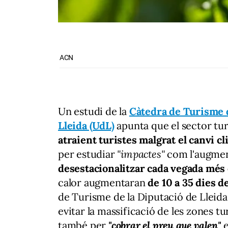
ACN
Un estudi de la
Càtedra de Turisme d
Lleida (UdL)
apunta que el sector tur
atraient turistes malgrat el canvi cl
per estudiar
"impactes"
com l'augmen
desestacionalitzar cada vegada més 
calor augmentaran
de 10 a 35 dies d
de Turisme de la Diputació de Lleida
evitar la massificació de les zones t
també per
"cobrar el preu que valen"
e