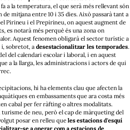
 fa a la temperatura, el que serà més rellevant són
de mitjana entre 10 i 35 dies. Això passarà tant a
l Pirineu i el Prepirineu, on aquest augment de
s, es notarà més perquè és una zona on
alor. Aquest fenomen obligarà el sector turístic a
i, sobretot, a
desestacionalitzar les temporades
.
el del calendari escolar i laboral, i en aquest
e a la llarga, les administracions i actors de qui
rrec.
ecipitacions, hi ha elements clau que afecten la
 aquàtiques en embassaments que ara costa més
en cabal per fer ràfting o altres modalitats.
el turisme de neu, però el cap de màrqueting del
volgut posar en relleu que
les estacions d'esquí
ialitzar-se a operar com a estacions de