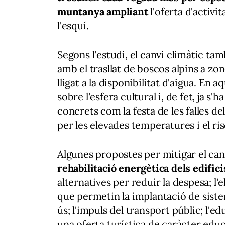
muntanya ampliant
l'oferta d'activi
l'esquí.
Segons l'estudi, el canvi climàtic t
amb el trasllat de boscos alpins a zo
lligat a la disponibilitat d'aigua. En 
sobre l'esfera cultural i, de fet, ja 
concrets com la festa de les falles de
per les elevades temperatures i el ris
Algunes propostes per mitigar el canv
rehabilitació energètica dels edifici
alternatives per reduir la despesa; l'e
que permetin la implantació de sistem
ús; l'impuls del transport públic; l'e
una oferta turística de caràcter educa