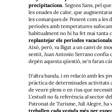
precipitacions
. Segons Sans, pel que
les onades de calor, que augmentaran 
les comarques de Ponent com a les de
períodes amb temperatures sufocant
habitualment no hi ha fet mai tanta c
replantejar els períodes vacacionals
Això, però, va lligat a un canvi de mod
sentit, Juan Antonio Serrano confia qu
depèn aquesta qüestió, se'n faran cà
D'altra banda, i en relació amb les pr
pràctica de determinades activitats
de veure plens o en rius que necessit
L'estudi no fa referència al sector d
Patronat de Turisme, Juli Alegre, ha 
treballen cada vegada més per espec