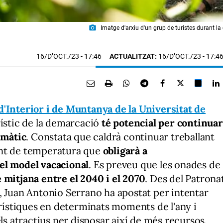
photo_camera
Imatge d'arxiu d'un grup de turistes durant la
16/D’OCT./23
- 17:46
ACTUALITZAT:
16/D’OCT./23 - 17:4
'Interior i de Muntanya de la Universitat de
ístic de la demarcació
té potencial per continuar
imàtic
. Constata que caldrà continuar treballant
t de temperatura que
obligarà a
el model vacacional
. Es preveu que les onades de
e mitjana entre el 2040 i el 2070
. Des del Patrona
, Juan Antonio Serrano ha apostat per intentar
urístiques en determinats moments de l'any i
ls atractius per disposar així de més recursos.