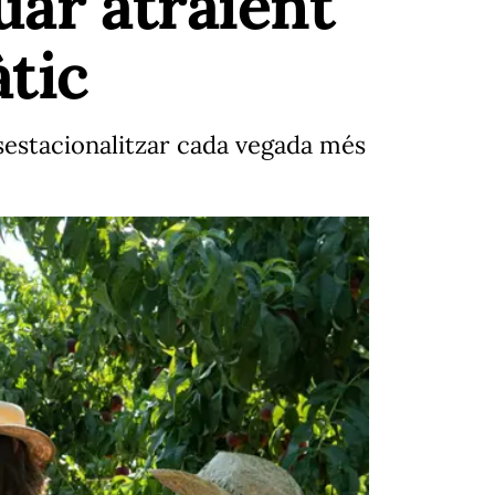
uar atraient
àtic
sestacionalitzar cada vegada més