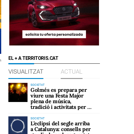
EL + A TERRITORIS.CAT
h
VISUALITZAT
ACTUAL
SOCIETAT
Golmés es prepara per
viure una Festa Major
plena de música,
tradició i activitats per a
tots els públics
SOCIETAT
L’eclipsi del segle arriba
a Catalunya: consells per