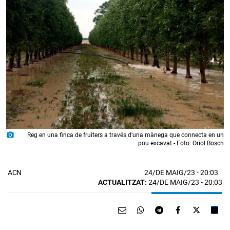
photo_camera
Reg en una finca de fruiters a través d'una mànega que connecta en un
pou excavat - Foto: Oriol Bosch
24/DE MAIG/23
- 20:03
ACN
ACTUALITZAT:
24/DE MAIG/23 - 20:03