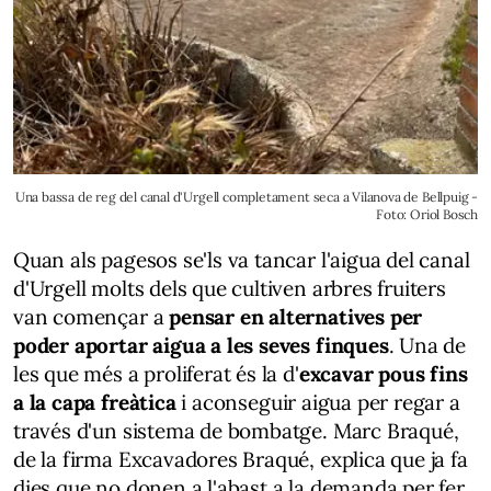
Una bassa de reg del canal d'Urgell completament seca a Vilanova de Bellpuig -
Foto: Oriol Bosch
Quan als pagesos se'ls va tancar l'aigua del canal
d'Urgell molts dels que cultiven arbres fruiters
van començar a
pensar en alternatives per
poder aportar aigua a les seves finques
. Una de
les que més a proliferat és la d'
excavar pous fins
a la capa freàtica
i aconseguir aigua per regar a
través d'un sistema de bombatge. Marc Braqué,
de la firma Excavadores Braqué, explica que ja fa
dies que no donen a l'abast a la demanda per fer