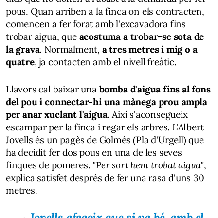
pous. Quan arriben a la finca on els contracten,
comencen a fer forat amb l'excavadora fins
trobar aigua, que
acostuma a trobar-se sota de
la grava
. Normalment,
a tres metres i mig o a
quatre
, ja contacten amb el nivell freàtic.
Llavors cal baixar una
bomba d'aigua fins al fons
del pou i connectar-hi una mànega prou ampla
per anar xuclant l'aigua
. Així s'aconsegueix
escampar per la finca i regar els arbres. L'Albert
Jovells és un pagès de Golmés (Pla d'Urgell) que
ha decidit fer dos pous en una de les seves
finques de pomeres.
"Per sort hem trobat aigua"
,
explica satisfet després de fer una rasa d'uns 30
metres.
Jovells afegeix que si va bé,
amb el