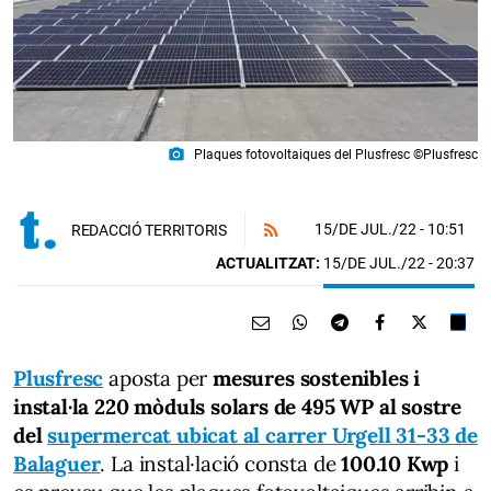
photo_camera
Plaques fotovoltaiques del Plusfresc ©Plusfresc
15/DE JUL./22
- 10:51
REDACCIÓ TERRITORIS
ACTUALITZAT:
15/DE JUL./22 - 20:37
Plusfresc
aposta per
mesures sostenibles i
instal·la 220 mòduls solars de 495 WP al sostre
del
supermercat ubicat al carrer Urgell 31-33 de
Balaguer
. La instal·lació consta de
100.10 Kwp
i