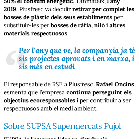
50% el consum energètic
. Tanmateix,
l'any
2019
, Plusfresc va decidir
retirar per complet les
bosses de plàstic dels seus establiments
per
substituir-les per
bosses de ràfia, niló i altres
materials respectuosos
.
Per l'any que ve, la companyia ja té
sis projectes aprovats i en marxa, i
sis més en estudi
El responsable de RSE a Plusfresc,
Rafael Oncins
esmenta que l'empresa
continua perseguint els
objectius ecoresponsables
i per contribuir a ser
respectuosos amb el medi ambient.
Sobre SUPSA Supermercats Pujol