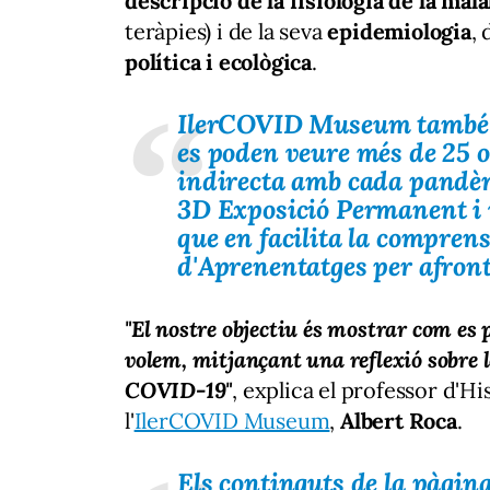
descripció de la fisiologia de la mala
teràpies) i de la seva
epidemiologia
,
política i ecològica
.
IlerCOVID Museum
també 
es poden veure més de 25 o
indirecta amb cada pandèmi
3D
Exposició Permanent
i
que en facilita la compren
d'
Aprenentatges
per afront
"El nostre objectiu és mostrar com es 
volem, mitjançant una reflexió sobre l
COVID-19"
, explica el professor d'H
l'
IlerCOVID Museum
,
Albert Roca
.
Els continguts de la pàgina