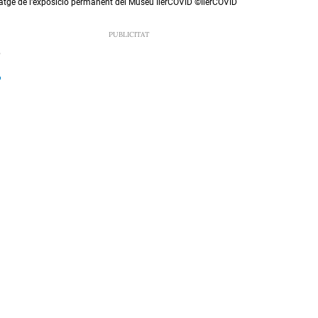
atge de l'exposició permanent del Museu IlerCOVID ©IlerCOVID
6