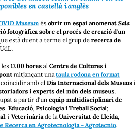
onibles en castellà i anglès
COVID Museum
és
obrir un espai anomenat
Sala
ió fotogràfica sobre el procés de creació d'un
ue està duent a terme el grup de
recerca de
a UdL.
 les
17.00 hores
al
Centre de Cultures i
ppont
mitjançant una
taula rodona en format
t coincidir amb el
Dia Internacional dels Museus
storiadors i experts del món dels museus
.
upat a partir d'un
equip multidisciplinari de
es
,
Educació
,
Psicologia i Treball Social
;
al
; i
Veterinària
de la
Universitat de Lleida,
e Recerca en Agrotecnologia - Agrotecnio
.