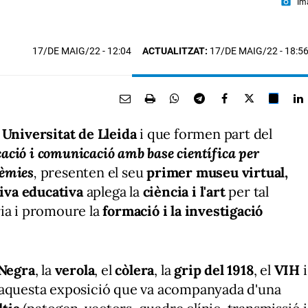
photo_camera
Im
17/DE MAIG/22
- 12:04
ACTUALITZAT:
17/DE MAIG/22 - 18:5
a
Universitat de Lleida
i que formen part del
ació i comunicació amb base científica per
dèmies
,
presenten el
seu
primer museu virtual,
tiva educativa
aplega la
ciència i l'art
per tal
ria i promoure la
formació i la investigació
 Negra
, la
verola
, el
còlera
, la
grip del 1918
, el
VIH
i
'aquesta exposició que va acompanyada d'una