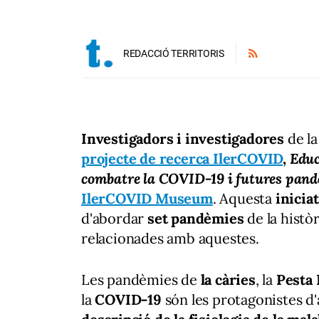
REDACCIÓ TERRITORIS
Investigadors i investigadores
de l
projecte de recerca IlerCOVID
,
Educ
combatre la COVID-19 i futures pan
IlerCOVID Museum
. Aquesta
inicia
d'abordar
set pandèmies
de la histò
relacionades amb aquestes.
Les pandèmies de
la càries
, la
Pesta
la
COVID-19
són les protagonistes d