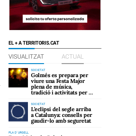
EL + A TERRITORIS.CAT
VISUALITZAT
ACTUAL
SOCIETAT
Golmés es prepara per
viure una Festa Major
i
plena de música,
tradició i activitats per a
tots els públics
SOCIETAT
L’eclipsi del segle arriba
a Catalunya: consells per
gaudir-lo amb seguretat
PLA D' URGELL