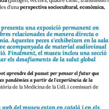
ltia
(patogen, vectors, quadre clínic, transmissió i
 des d'una
perspectiva sociocultural, econòmica,
presenta una exposició permanent on
bres relacionades de manera directa o
a. Aquestes peces s'exhibeixen en la sala
 ve acompanyada de material audiovisual
sió. Finalment, el museu inclou una secció
ar els desafiaments de la salut global
pot aprendre del passat per pensar el futur que
es pandèmies a partir de l'experiència de la
istòria de la Medicina de la UdL i comissari de
 web del museu estan en català i en els