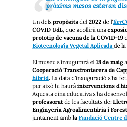
pròxims mesos estaran disp
Un dels
propòsits
del
2022
de l'
Iler
COVID UdL,
que acollirà una
exposic
prototip de vacuna de la COVID-19
q
Biotecnologia Vegetal Aplicada
de l
El museu s'inaugurarà el
18 de maig
a
Cooperació Transfronterera de Ca
híbrid
. La data d'inauguració s'ha fe
per això hi haurà
intervencions d'hi
Aquesta eina educativa s'ha desenvol
professorat
de les facultats de:
Lletr
Enginyeria Agroalimentària i Forest
juntament amb
la
Fundació Centre d