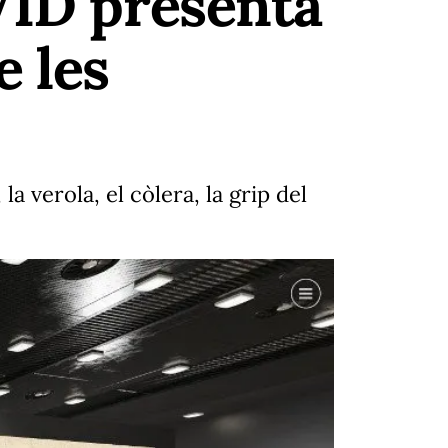
VID presenta
e les
a verola, el còlera, la grip del