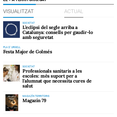
VISUALITZAT
ACTUAL
SOCIETAT
L’eclipsi del segle arriba a
Catalunya: consells per gaudir-lo
amb seguretat
PLA D' URGELL
Festa Major de Golmés
SOCIETAT
Professionals sanitaris a les
escoles: més suport per a
l'alumnat que necessita cures de
salut
MAGAZÍN TERRITORIS
Magazín 79