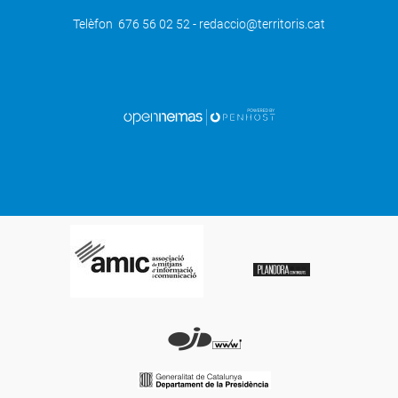
Telèfon 676 56 02 52 - redaccio@territoris.cat
SEGÜENT
L'alimentació saludable i l'exercici
milloren l'estat dels pacients amb
trastorn bipolar