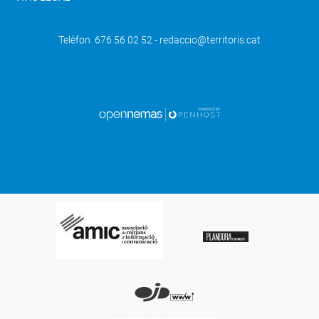
Telèfon 676 56 02 52 - redaccio@territoris.cat
SEGÜENT
Albert Font-Tarrés guanyador del
Premi Josep Pallach de periodisme
educatiu