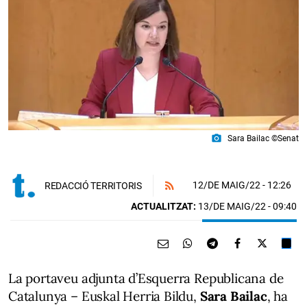
photo_camera
Sara Bailac ©Senat
12/DE MAIG/22
- 12:26
REDACCIÓ TERRITORIS
ACTUALITZAT:
13/DE MAIG/22 - 09:40
La portaveu adjunta d’Esquerra Republicana de
Catalunya – Euskal Herria Bildu,
Sara Bailac
, ha