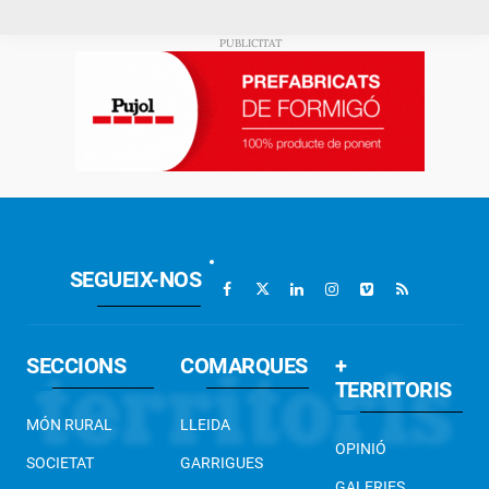
SEGUEIX-NOS
SECCIONS
COMARQUES
+
TERRITORIS
MÓN RURAL
LLEIDA
OPINIÓ
SOCIETAT
GARRIGUES
GALERIES