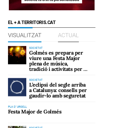
EL + A TERRITORIS.CAT
VISUALITZAT
ACTUAL
SOCIETAT
Golmés es prepara per
viure una Festa Major
plena de música,
tradició i activitats per a
tots els públics
SOCIETAT
L’eclipsi del segle arriba
a Catalunya: consells per
gaudir-lo amb seguretat
PLA D' URGELL
Festa Major de Golmés
SOCIETAT