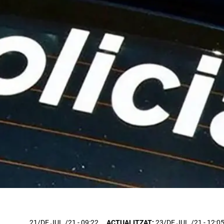
21/DE JUL./21
- 09:22
ACTUALITZAT:
23/DE JUL./21 - 12:0