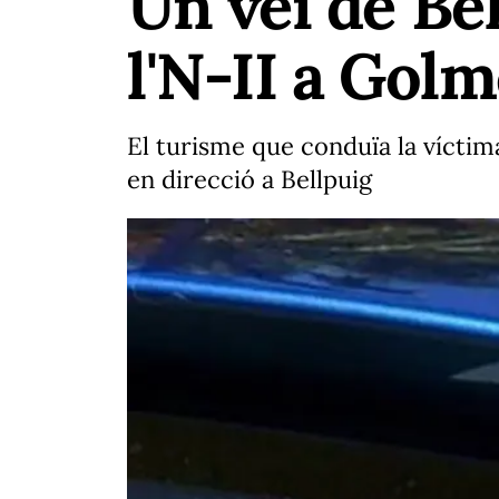
Un veí de Be
l'N-II a Gol
El turisme que conduïa la víctim
en direcció a Bellpuig