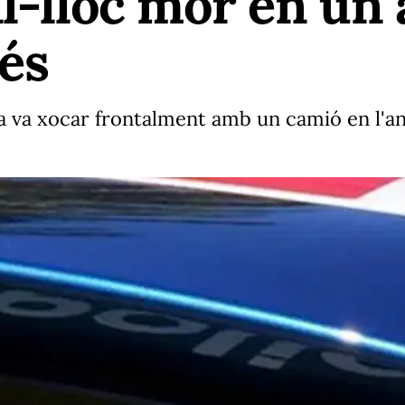
ll-lloc mor en un 
més
a va xocar frontalment amb un camió en l'an