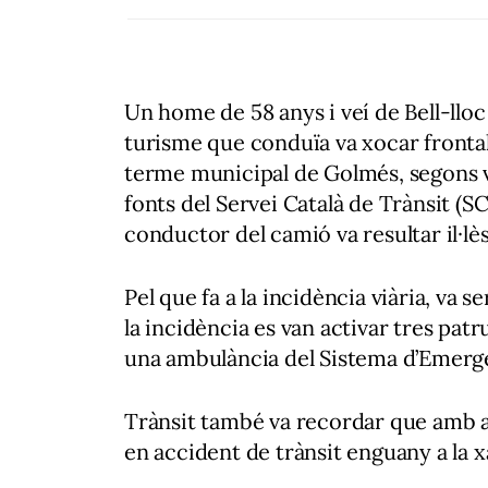
Un home de 58 anys i veí de Bell-lloc
turisme que conduïa va xocar frontal
terme municipal de Golmés, segons v
fonts del Servei Català de Trànsit (SCT)
conductor del camió va resultar il·lès
Pel que fa a la incidència viària, va s
la incidència es van activar tres pat
una ambulància del Sistema d’Emerg
Trànsit també va recordar que amb a
en accident de trànsit enguany a la x