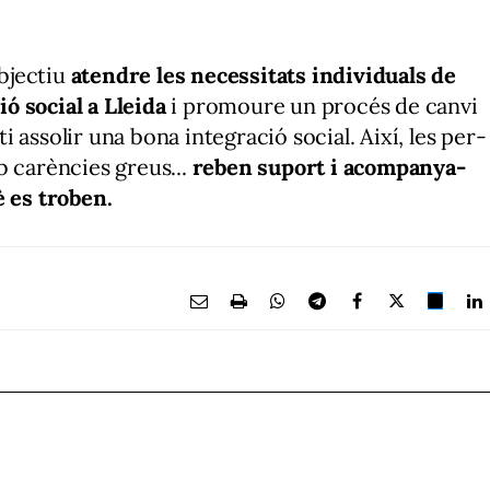
bjectiu
atendre les ne­ces­si­tats in­dividuals de
ió social a Lleida
i promoure un procés de canvi
 as­so­lir una bo­na in­te­gra­ció so­cial. Així, les per­
mb carències greus...
reben su­port i acom­pan­ya­
è es troben.