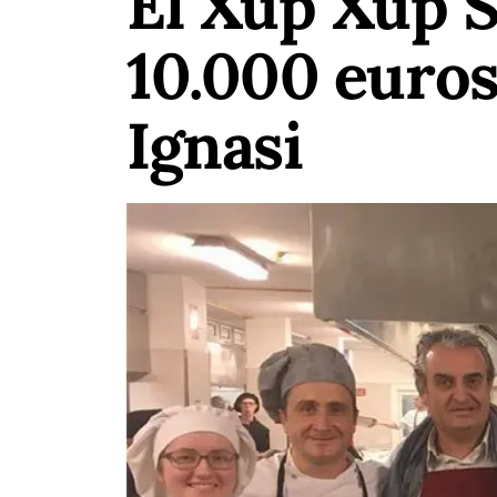
El Xup Xup S
10.000 euros
Ignasi