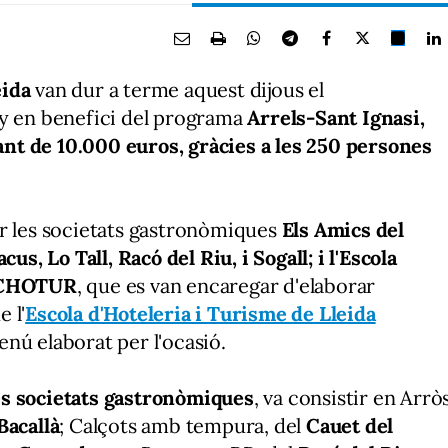
eida
van dur a terme aquest dijous el
ny en benefici del programa
Arrels-Sant Ignasi,
tant de 10.000 euros, gràcies a les 250 persones
r les societats gastronòmiques
Els Amics del
us, Lo Tall, Racó del Riu, i Sogall; i l'Escola
ESCHOTUR
, que es van encaregar d'elaborar
e l'
Escola d'Hoteleria i Turisme de Lleida
nú elaborat per l'ocasió.
les societats gastronòmiques
, va consistir en Arrò
Bacallà
; Calçots amb tempura, del
Cauet del