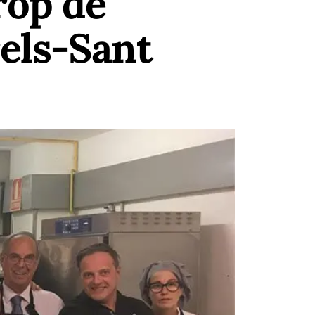
rop de
rels-Sant