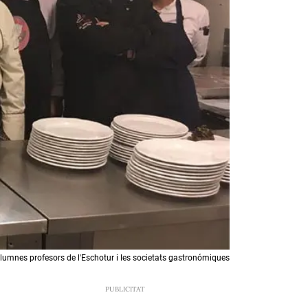
lumnes profesors de l'Eschotur i les societats gastronómiques
9