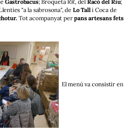
de
Gastrobacus
; Broqueta RR, del
Racó del Riu
;
lenties "a la sabrosona", de
Lo Tall
i Coca de
chotur.
Tot acompanyat per
pans artesans fets
El menú va consistir en