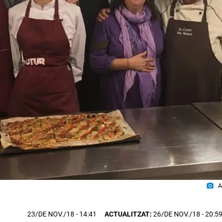
photo_camera
A
23/DE NOV./18
- 14:41
ACTUALITZAT:
26/DE NOV./18 - 20:5