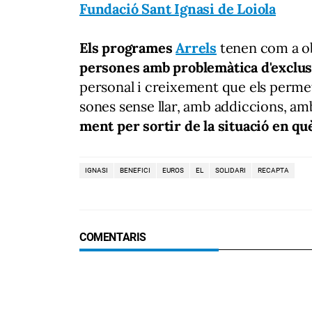
Fundació Sant Ignasi de Loiola
Els programes
Arrels
tenen com a o
per­so­nes amb pro­ble­màtica d'exclus
per­so­nal i creixe­ment que els per­me­ti
so­nes sense llar, amb addic­cio­ns, a
ment per sortir de la si­tua­ció en qu
IGNASI
BENEFICI
EUROS
EL
SOLIDARI
RECAPTA
COMENTARIS