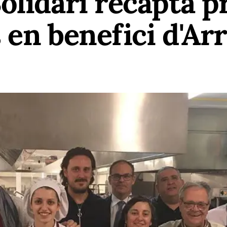
olidari recapta p
 en benefici d'Ar