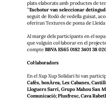
plats elaborats amb productes de t
´'Eschotur van seleccionar detingu
seguit de Rodó de vedella guisat, aco
oferiran Textures de poma de Lleida 
Al marge dels participants en el sopa
que vulguin col·laborar en el project
compte
BBVA ES65 0182 3401 38 020
Col·laboradors
En el Xup Xup Solidari hi van partici
Cafès, bonÀrea, Les Cabanes, Casti
Lloguers Sarri, Grupo Mahou San Mi
Comunicació; Plusfresc, Cava Rabetlla