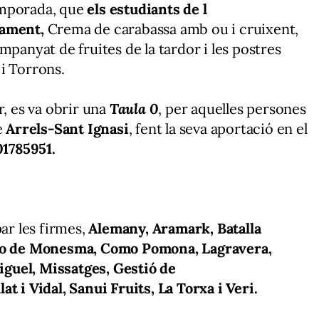
emporada, que
els estudiants de l
dament,
Crema de carabassa amb ou i cruixent,
mpanyat de fruites de la tardor i les postres
i Torrons.
r, es va obrir una
Taula 0
, per aquelles persones
e
Arrels-Sant Ignasi
, fent la seva aportació en el
1785951.
par les firmes,
Alemany, Aramark, Batalla
llo de Monesma, Como Pomona, Lagravera,
guel, Missatges, Gestió de
t i Vidal, Sanui Fruits, La Torxa i Veri.