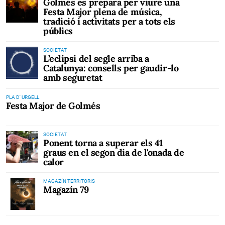
Golmés es prepara per viure una
Festa Major plena de música,
tradició i activitats per a tots els
públics
SOCIETAT
L’eclipsi del segle arriba a
Catalunya: consells per gaudir-lo
amb seguretat
PLA D' URGELL
Festa Major de Golmés
SOCIETAT
Ponent torna a superar els 41
graus en el segon dia de l'onada de
calor
MAGAZÍN TERRITORIS
Magazín 79