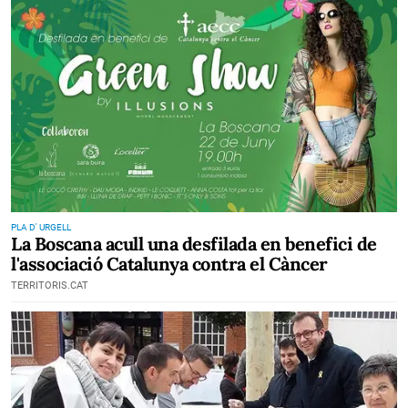
PLA D' URGELL
La Boscana acull una desfilada en benefici de
l'associació Catalunya contra el Càncer
TERRITORIS.CAT