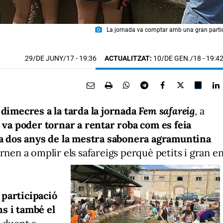
photo_camera
La jornada va comptar amb una gran partic
29/DE JUNY/17
- 19:36
ACTUALITZAT:
10/DE GEN./18 - 19:4
 dimecres a la tarda la jornada
Fem safareig
, a
va poder tornar a rentar roba com es feia
 fa dos anys de la mestra sabonera agramuntina
ornen a omplir els safareigs perquè petits i gran e
participació
s i també el