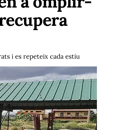
en a omplir-
 recupera
ats i es repeteix cada estiu