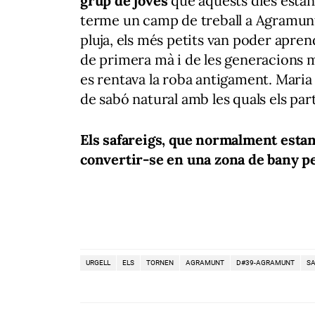
grup de joves
que aquests dies estan
terme un camp de treball a Agramunt
pluja, els més petits van poder apren
de primera mà i de les generacions 
es rentava la roba antigament. Maria 
de sabó natural amb les quals els par
Els safareigs, que normalment estan b
convertir-se en una zona de bany pe
URGELL
ELS
TORNEN
AGRAMUNT
D#39-AGRAMUNT
SA