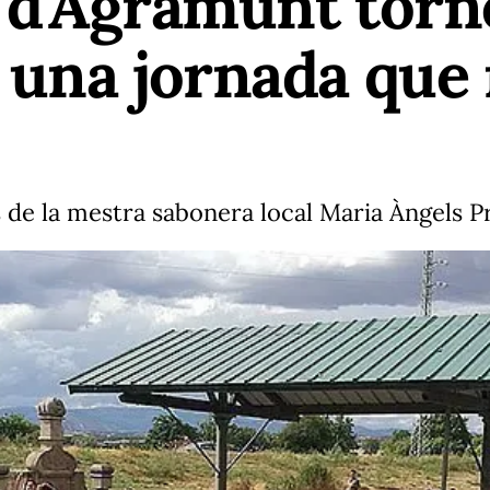
s d'Agramunt torn
n una jornada que
ys de la mestra sabonera local Maria Àngels Pr