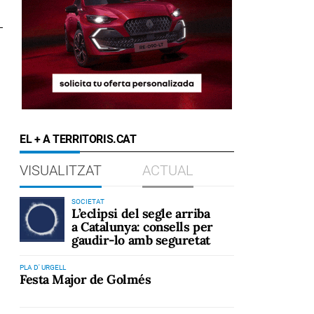
EL + A TERRITORIS.CAT
VISUALITZAT
ACTUAL
SOCIETAT
L’eclipsi del segle arriba
a Catalunya: consells per
gaudir-lo amb seguretat
PLA D' URGELL
Festa Major de Golmés