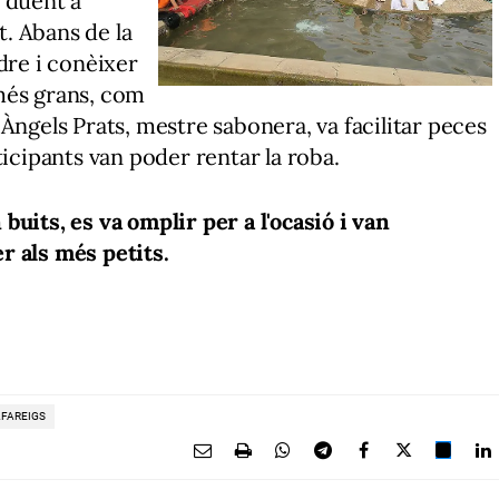
 duent a
. Abans de la
dre i conèixer
més grans, com
Àngels Prats, mestre sabonera, va facilitar peces
ticipants van poder rentar la roba.
uits, es va omplir per a l'ocasió i van
r als més petits.
FAREIGS