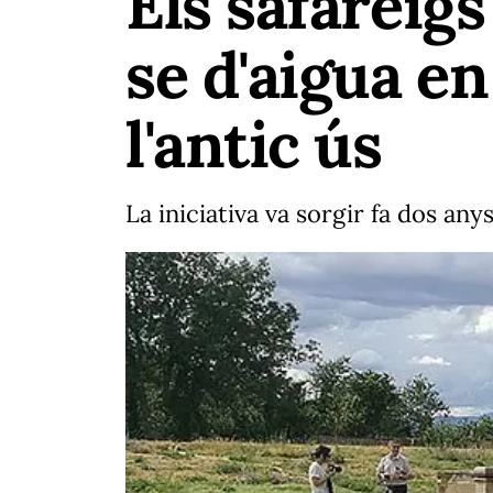
Els safareig
se d'aigua e
l'antic ús
La iniciativa va sorgir fa dos an