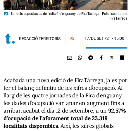
photo_camera
Un dels espectacles de l'edició d'enguany de FiraTàrrega - Foto: cedida per
FiraTàrrega
17/DE SET./21
- 15:00
REDACCIÓ TERRITORIS
Acabada una nova edició de FiraTàrrega, ja es pot
fer el balanç definitiu de les xifres d’ocupació. Al
llarg de les quatre jornades de la Fira d’enguany
les dades d’ocupació van anar en augment fins a
arribar, acabat el dia 12 de setembre, a un
92,57%
d’ocupació de l’aforament total de 23.319
localitats disponibles.
Així, les xifres globals