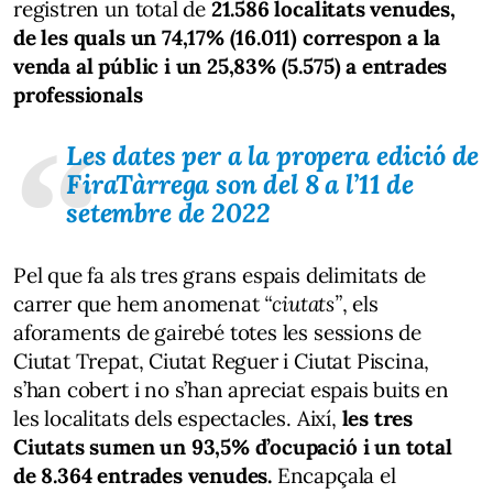
registren un total de
21.586 localitats venudes,
de les quals un 74,17% (16.011) correspon a la
venda al públic i un 25,83% (5.575) a entrades
professionals
Les dates per a la propera edició de
FiraTàrrega son del 8 a l’11 de
setembre de 2022
Pel que fa als tres grans espais delimitats de
carrer que hem anomenat
“ciutats”
, els
aforaments de gairebé totes les sessions de
Ciutat Trepat, Ciutat Reguer i Ciutat Piscina,
s’han cobert i no s’han apreciat espais buits en
les localitats dels espectacles. Així,
les tres
Ciutats sumen un 93,5% d’ocupació i un total
de 8.364 entrades venudes.
Encapçala el