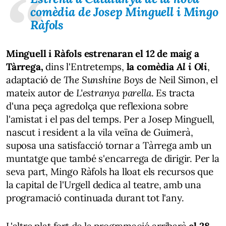
comèdia de Josep Minguell i Mingo
Ràfols
Minguell i Ràfols estrenaran el 12 de maig a
Tàrrega,
dins l'Entretemps,
la comèdia
Al i Oli
,
adaptació de
The Sunshine Boys
de Neil Simon, el
mateix autor de
L'estranya parella
. Es tracta
d'una peça agredolça que reflexiona sobre
l'amistat i el pas del temps. Per a Josep Minguell,
nascut i resident a la vila veïna de Guimerà,
suposa una satisfacció tornar a Tàrrega amb un
muntatge que també s'encarrega de dirigir. Per la
seva part, Mingo Ràfols ha lloat els recursos que
la capital de l'Urgell dedica al teatre, amb una
programació continuada durant tot l'any.
L'altre plat fort de la programació arribarà
el 28