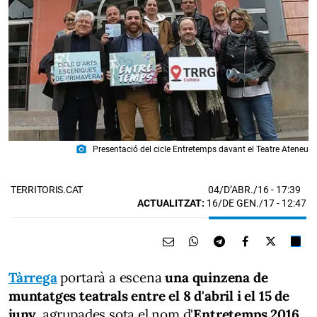
photo_camera
Presentació del cicle Entretemps davant el Teatre Ateneu
04/D’ABR./16
- 17:39
TERRITORIS.CAT
ACTUALITZAT:
16/DE GEN./17 - 12:47
Tàrrega
portarà a escena
una quinzena de
muntatges teatrals entre el 8 d'abril i el 15 de
juny
, agrupades sota el nom d'
Entretemps 2016