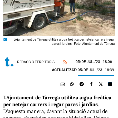
photo_camera
L'Ajuntament de Tàrrega utilitza aigua freàtica per netejar carrers i regar
parcs i jardins - Foto: Ajuntament de Tàrrega
05/DE JUL./23
- 18:06
REDACCIÓ TERRITORIS
ACTUALITZAT:
05/DE JUL./23 - 18:39
L'Ajuntament de Tàrrega utilitza aigua freàtica
per netejar carrers i regar parcs i jardins
.
D'aquesta manera, davant la situació actual de
sequera, s'estalvien recursos hidràulics. L'aigua