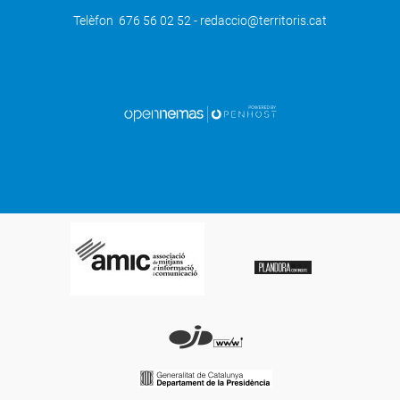
Telèfon 676 56 02 52 - redaccio@territoris.cat
SEGÜENT
A la venda els abonaments de la 29a
edició de la Temporada d’Arts
Escèniques de Tàrrega