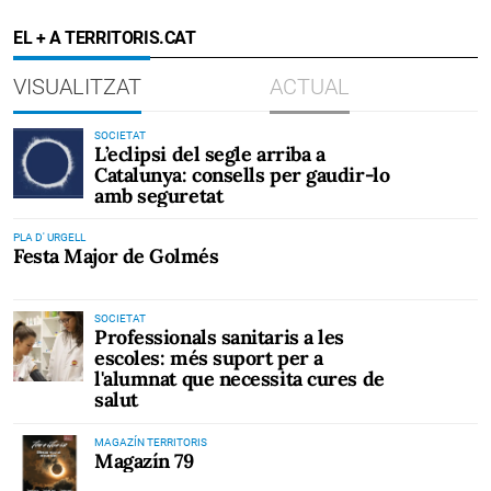
EL + A TERRITORIS.CAT
VISUALITZAT
ACTUAL
SOCIETAT
L’eclipsi del segle arriba a
Catalunya: consells per gaudir-lo
amb seguretat
PLA D' URGELL
Festa Major de Golmés
SOCIETAT
Professionals sanitaris a les
escoles: més suport per a
l'alumnat que necessita cures de
salut
MAGAZÍN TERRITORIS
Magazín 79