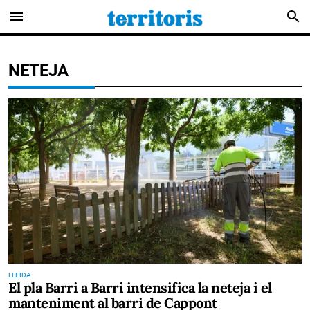
menu
search
NETEJA
LLEIDA
El pla Barri a Barri intensifica la neteja i el
manteniment al barri de Cappont