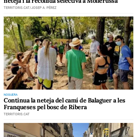
neteja i la recollida selectiva a Mollerussa
TERRITORIS.CAT/JOSEP A. PÉREZ
NOGUERA
Continua la neteja del camí de Balaguer a les
Franqueses pel bosc de Ribera
TERRITORIS.CAT