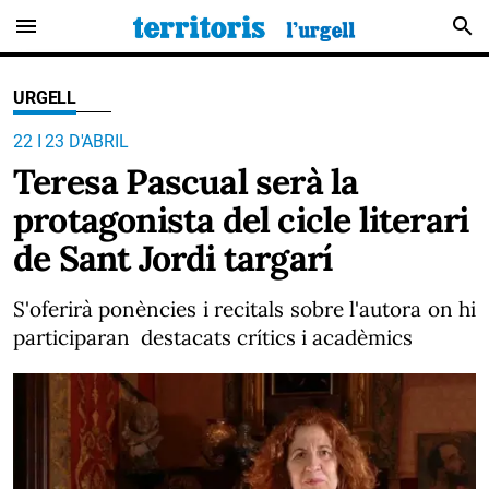
menu
search
URGELL
22 I 23 D'ABRIL
Teresa Pascual serà la
protagonista del cicle literari
de Sant Jordi targarí
S'oferirà ponències i recitals sobre l'autora on hi
participaran destacats crítics i acadèmics