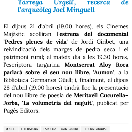
Tàrrega Urgell', recerca de
l'arqueòleg Joel Minguell
El dijous 21 d'abril (19.00 hores), els Cinemes
Majèstic acolliran l'
estrena del documental
'Pedres plenes de vida'
de Jordi Giribet, una
reivindicació dels marges de pedra seca i el
patrimoni rural; el mateix dia a les 19.30 hores,
l'escriptora targarina
Montserrat Aloy Roca
parlarà sobre el seu nou llibre, 'Aumon'
, a la
Biblioteca Germanes Güell; i, finalment, el dijous
28 d'abril (19.00 hores) tindrà lloc la presentació
del nou llibre de poesia de
Meritxell Cucurella–
Jorba, 'La volumetria del neguit'
, publicat per
Pagès Editors.
URGELL
LITERATURA
TARREGA
SANT JORDI
TERESA PASCUAL