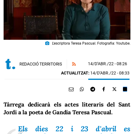
photo_camera
L'escriptora Teresa Pascual. Fotografia: Youtube.
14/D’ABR./22
- 08:26
REDACCIÓ TERRITORIS
ACTUALITZAT:
14/D’ABR./22 - 08:33
Tàrrega dedicarà els actes literaris del Sant
Jordi a la poeta de Gandia Teresa Pascual.
Els dies 22 i 23 d'abril es