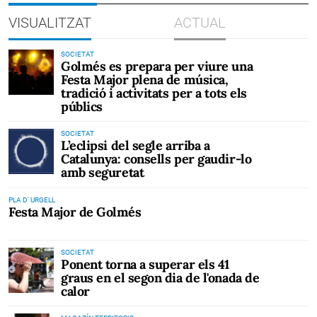
VISUALITZAT
ACTUAL
SOCIETAT
Golmés es prepara per viure una
Festa Major plena de música,
tradició i activitats per a tots els
públics
SOCIETAT
L’eclipsi del segle arriba a
Catalunya: consells per gaudir-lo
amb seguretat
PLA D' URGELL
Festa Major de Golmés
SOCIETAT
Ponent torna a superar els 41
graus en el segon dia de l'onada de
calor