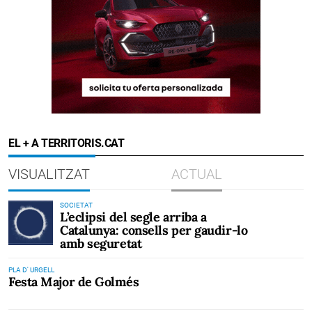
EL + A TERRITORIS.CAT
VISUALITZAT
ACTUAL
SOCIETAT
L’eclipsi del segle arriba a
Catalunya: consells per gaudir-lo
amb seguretat
PLA D' URGELL
Festa Major de Golmés