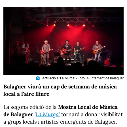
photo_camera
Actuació a 'La Murga' - Foto: Ajuntament de Balaguer
Balaguer viurà un cap de setmana de música
local a l'aire lliure
La segona edició de la
Mostra Local de Música
de Balaguer
'
La Murga'
tornarà a donar visibilitat
a grups locals i artistes emergents de Balaguer.