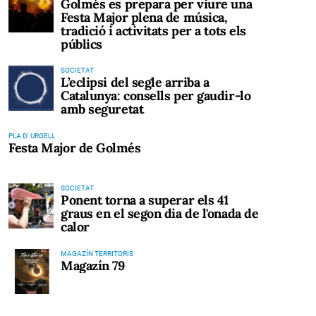
Golmés es prepara per viure una
Festa Major plena de música,
tradició i activitats per a tots els
públics
SOCIETAT
L’eclipsi del segle arriba a
Catalunya: consells per gaudir-lo
amb seguretat
PLA D' URGELL
Festa Major de Golmés
SOCIETAT
Ponent torna a superar els 41
graus en el segon dia de l'onada de
calor
MAGAZÍN TERRITORIS
Magazín 79