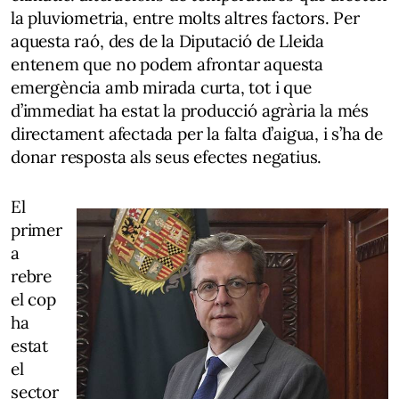
la pluviometria, entre molts altres factors. Per
aquesta raó, des de la Diputació de Lleida
entenem que no podem afrontar aquesta
emergència amb mirada curta, tot i que
d’immediat ha estat la producció agrària la més
directament afectada per la falta d’aigua, i s’ha de
donar resposta als seus efectes negatius.
El
primer
a
rebre
el cop
ha
estat
el
sector