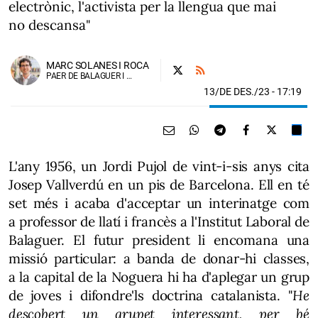
electrònic, l'activista per la llengua que mai
no descansa"
MARC SOLANES I ROCA
PAER DE BALAGUER I DIPUTAT DE JUNTS-IMPULSEM A LA DIPUTACIÓ DE LLEIDA
13/DE DES./23
- 17:19
L'any 1956, un Jordi Pujol de vint-i-sis anys cita
Josep Vallverdú en un pis de Barcelona. Ell en té
set més i acaba d'acceptar un interinatge com
a professor de llatí i francès a l'Institut Laboral de
Balaguer. El futur president li encomana una
missió particular: a banda de donar-hi classes,
a la capital de la Noguera hi ha d'aplegar un grup
de joves i difondre'ls doctrina catalanista. "
He
descobert un grupet interessant, per bé