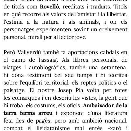
de títols com
Rovelló
, reeditats i traduïts. Títols
en què recorre als valors de l'amistat i la llibertat,
l'estima a la natura i als animals, i on els
personatges experimenten sovint un creixement
personal, mirall per al lector jove.
Però Vallverdú també fa aportacions cabdals en
el camp de l'assaig. Als llibres personals, de
viatges i autobiogràfics, també una setantena,
hi dona testimoni del seu temps i hi teoritza
sobre l'equilibri territorial, els reptes polítics o el
paisatge. El nostre Josep Pla volta per totes
les comarques i en descriu les vistes, la gent que
hi troba, els costums, els oficis.
Ambaixador de la
terra ferma arreu
i exponent d'una literatura
feta des de pagès, però amb ambició nacional,
combat el lleidatanisme mal entès -xaró i