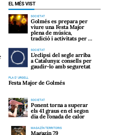
EL MÉS VIST
SOCIETAT
Golmés es prepara per
viure una Festa Major
plena de música,
tradició i activitats per a
tots els públics
SOCIETAT
L’eclipsi del segle arriba
e
a Catalunya: consells per
gaudir-lo amb seguretat
PLA D' URGELL
Festa Major de Golmés
SOCIETAT
Ponent torna a superar
els 41 graus en el segon
dia de l'onada de calor
MAGAZÍN TERRITORIS
Magazín 79