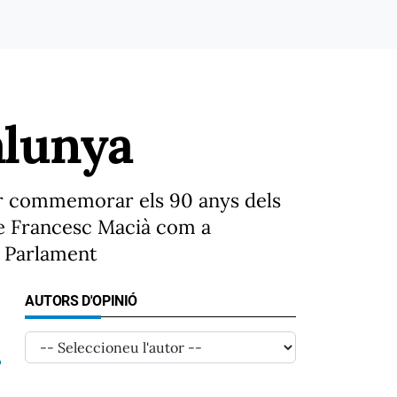
alunya
er commemorar els 90 anys dels
de Francesc Macià com a
l Parlament
AUTORS D'OPINIÓ
9