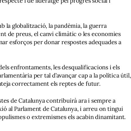
especte i de lideratge pel progrés social i
 la globalització, la pandèmia, la guerra
ent de preus, el canvi climàtic o les economies
umar esforços per donar respostes adequades a
 dels enfrontaments, les desqualificacions i els
arlamentària per tal d’avançar cap a la política útil,
nteja correctament els reptes de futur.
listes de Catalunya contribuirà ara i sempre a
xió al Parlament de Catalunya, i arreu on tingui
 populismes o extremismes els acabin dinamitant.