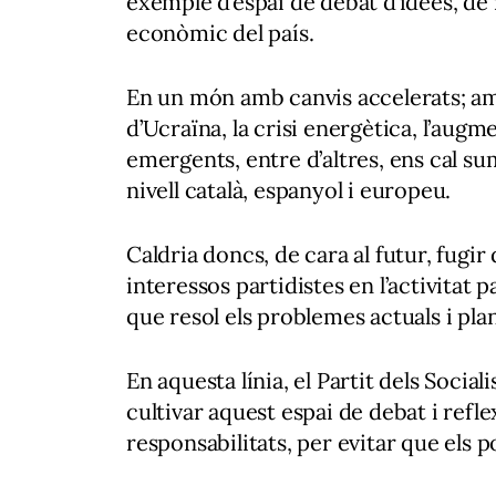
exemple d’espai de debat d’idees, de r
econòmic del país.
En un món amb canvis accelerats; amb
d’Ucraïna, la crisi energètica, l’augm
emergents, entre d’altres, ens cal s
nivell català, espanyol i europeu.
Caldria doncs, de cara al futur, fugir
interessos partidistes en l’activitat p
que resol els problemes actuals i pla
En aquesta línia, el Partit dels Socia
cultivar aquest espai de debat i refle
responsabilitats, per evitar que els