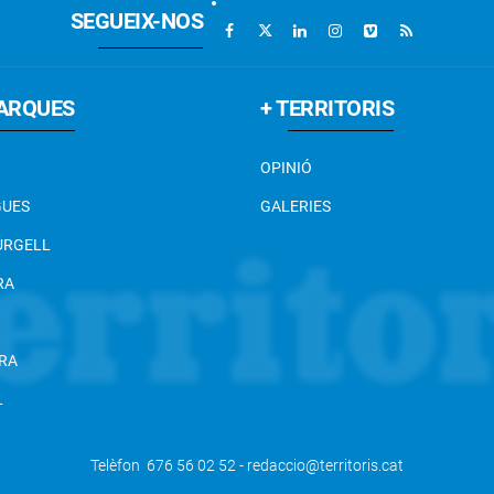
SEGUEIX-NOS
ARQUES
+ TERRITORIS
OPINIÓ
GUES
GALERIES
 URGELL
RA
RA
L
Telèfon 676 56 02 52 - redaccio@territoris.cat