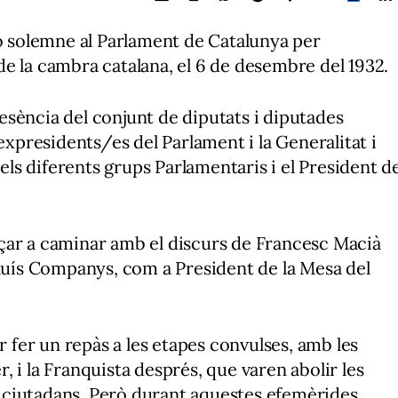
ió solemne al Parlament de Catalunya per
e la cambra catalana, el 6 de desembre del 1932.
sència del conjunt de diputats i diputades
 expresidents/es del Parlament i la Generalitat i
s diferents grups Parlamentaris i el President d
çar a caminar amb el discurs de Francesc Macià
Lluís Companys, com a President de la Mesa del
fer un repàs a les etapes convulses, amb les
 i la Franquista després, que varen abolir les
ls ciutadans. Però durant aquestes efemèrides